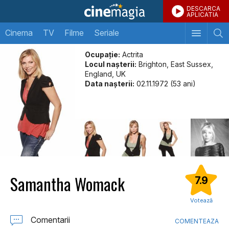
DESCARCA
APLICATIA
Cinema
TV
Filme
Seriale
Ocupație:
Actrita
Locul naşterii:
Brighton, East Sussex,
England, UK
Data naşterii:
02.11.1972 (53 ani)
Samantha Womack
7.9
Votează
Comentarii
COMENTEAZA