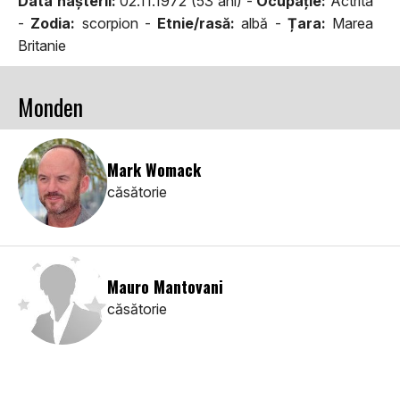
Data naşterii:
02.11.1972 (53 ani) -
Ocupaţie:
Actrita
-
Zodia:
scorpion -
Etnie/rasă:
albă -
Țara:
Marea
Britanie
Monden
Mark Womack
căsătorie
Mauro Mantovani
căsătorie