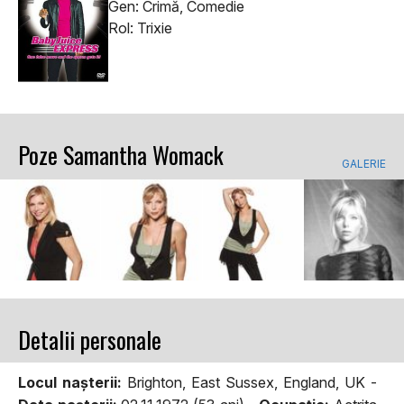
Gen: Crimă, Comedie
Rol: Trixie
Poze Samantha Womack
GALERIE
Detalii personale
Locul naşterii:
Brighton, East Sussex, England, UK -