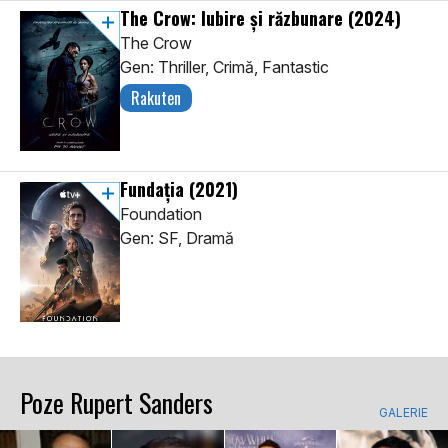
The Crow: Iubire și răzbunare
(2024)
The Crow
Gen: Thriller, Crimă, Fantastic
Rakuten
Fundația
(2021)
Foundation
Gen: SF, Dramă
Poze Rupert Sanders
GALERIE