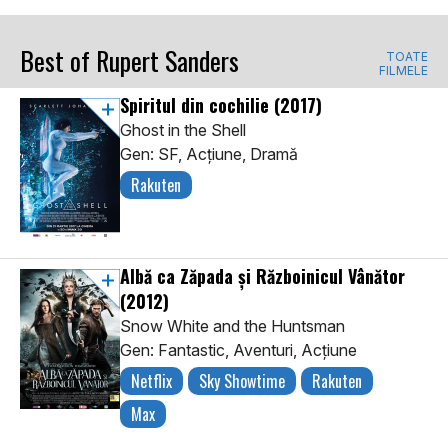
Best of Rupert Sanders
TOATE
FILMELE
Spiritul din cochilie
(2017)
Ghost in the Shell
Gen: SF, Acţiune, Dramă
Rakuten
Albă ca Zăpada și Războinicul Vânător
(2012)
Snow White and the Huntsman
Gen: Fantastic, Aventuri, Acţiune
Netflix
Sky Showtime
Rakuten
Max