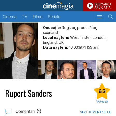
DESCARCA
APLICATIA
Cinema
TV
Filme
Seriale
Ocupație:
Regizor, producător,
scenarist
Locul naşterii:
Westminster, London,
England, UK
Data naşterii:
16.03.1971 (55 ani)
Rupert Sanders
6.3
Votează
Comentarii (1)
VEZI COMENTARIILE