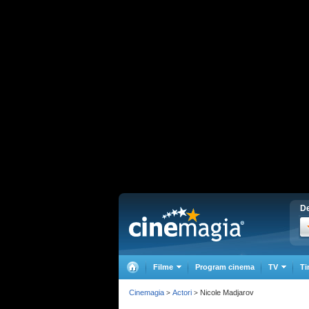
De
Filme
Program cinema
TV
Ti
Cinemagia
Actori
Nicole Madjarov
>
>