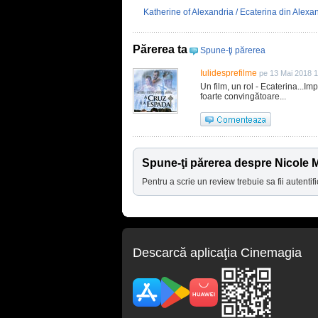
Katherine of Alexandria / Ecaterina din Alexa
Părerea ta
Spune-ţi părerea
Iulidesprefilme
pe 13 Mai 2018 
Un film, un rol - Ecaterina...I
foarte convingătoare...
Spune-ţi părerea despre Nicole 
Pentru a scrie un review trebuie sa fii autentifi
Descarcă aplicaţia Cinemagia