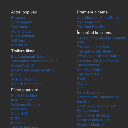
Actori populari
Premiere cinema
Beyoncé
Uma Musume: Pretty Derby -...
Sofía Vergara
Ice Cream Man
Tom Hanks
The Pout-Pout Fish
Adrien Brody
În curând la cinema
Nicole Kidman
Gail Daughtry and the Celebrity 
Will Smith
Pass
Născuţi azi
The Carpenter's Son
Trailere filme
The End of Oak Street
PAW Patrol: The Dino Movie
Bad Lieutenant: Tokyo
Insidious: Out of the Further
Your Mother Your Mother Your...
Spa Weekend
Violent Night 2
One Night Only
Nelson-san, anata wa hito o...
The Dog Stars
Buddy
Fuori
All Night Wrong
Mutiny
3 zile în septembrie
Cars
Filme populare
Fall 2: Deadpoint
Project Hail Mary
Handbook for Superheroes
În pielea mea
Sacrifice
Wuthering Heights
Don't Look Back in Anger
Obsession
By Any Means
Crime 101
Le crime du 3e étage
Kîzîm
Dosarele orașului alb
Hoppers
Practical Magic 2
The Secret Agent