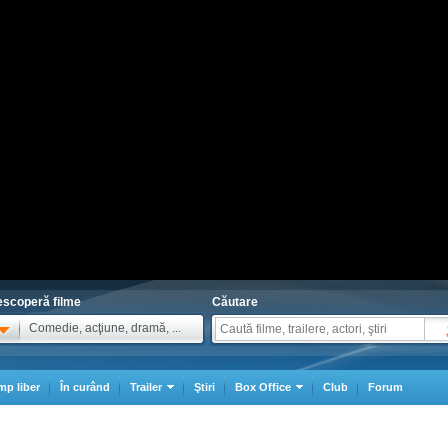
scoperă filme
Căutare
Comedie, acţiune, dramă, ...
mp liber
În curând
Trailer
Ştiri
Box Office
Club
Forum