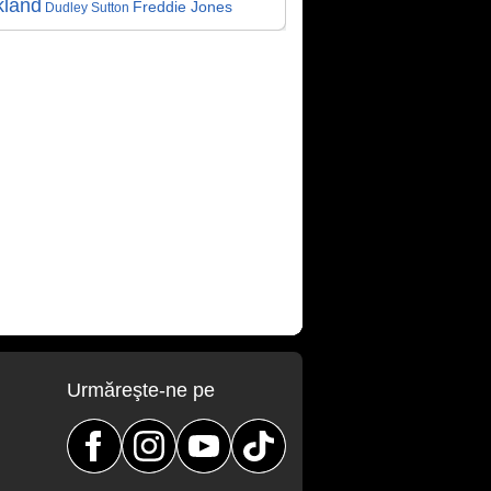
kland
Freddie Jones
Dudley Sutton
Urmăreşte-ne pe