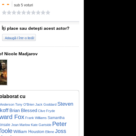
- -
sub 5 voturi
Îţi place sau deteşti acest actor?
Adaugă-l într-o listă!
of Nicole Madjarov
olaborat cu
Steven
 Anderson
Tony O'Brien
Jack Goddard
koff
Brian Blessed
Clive Fryde
ward Fox
Samantha
Frank Williams
Peter
insale
Jean Marlow
Kate Gartside
Toole
Joss
William Houston
Ellene