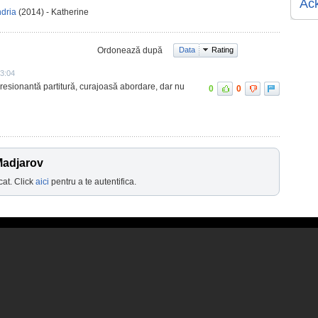
Ac
ndria
(2014) - Katherine
Ordonează după
Data
Rating
13:04
mpresionantă partitură, curajoasă abordare, dar nu
0
0
Madjarov
cat. Click
aici
pentru a te autentifica.