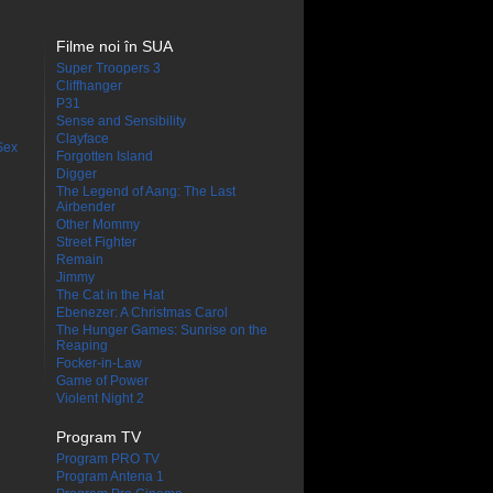
Filme noi în SUA
Super Troopers 3
Cliffhanger
P31
Sense and Sensibility
Clayface
Sex
Forgotten Island
Digger
The Legend of Aang: The Last
Airbender
Other Mommy
Street Fighter
Remain
Jimmy
The Cat in the Hat
Ebenezer: A Christmas Carol
The Hunger Games: Sunrise on the
Reaping
Focker-in-Law
Game of Power
Violent Night 2
Program TV
Program PRO TV
Program Antena 1