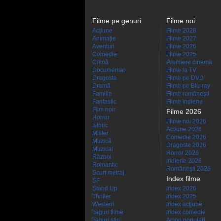
Filme pe genuri
Filme noi
Acţiune
Filme 2028
Animaţie
Filme 2027
Aventuri
Filme 2026
Comedie
Filme 2025
Crimă
Premiere cinema
Documentar
Filme la TV
Dragoste
Filme pe DVD
Dramă
Filme pe Blu-ray
Familie
Filme româneşti
Fantastic
Filme indiene
Film noir
Filme 2026
Horror
Filme noi 2026
Istoric
Actiune 2026
Mister
Comedie 2026
Muzică
Dragoste 2026
Muzical
Horror 2026
Război
Indiene 2026
Romantic
Româneşti 2026
Scurt metraj
Index filme
SF
Stand Up
Index 2026
Thriller
Index 2025
Western
Index acţiune
Taguri filme
Index comedie
Taguri stiri
Actori populari