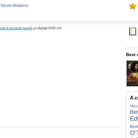
 Nicole Madjarov
buie la această pagină
şi câştigă DVD-uri!
Best 
A c
Vass
Ber
Ed
Beck
O'