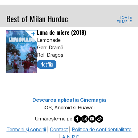
Best of Milan Hurduc
TOATE
FILMELE
Luna de miere
(2018)
Lemonade
Gen: Dramă
Rol: Dragoș
Netflix
Descarca aplicatia Cinemagia
iOS, Android si Huawei
Urmăreşte-ne pe:
Termeni şi condiţii
|
Contact
|
Politica de confidentialitate
|
A.N.P.C