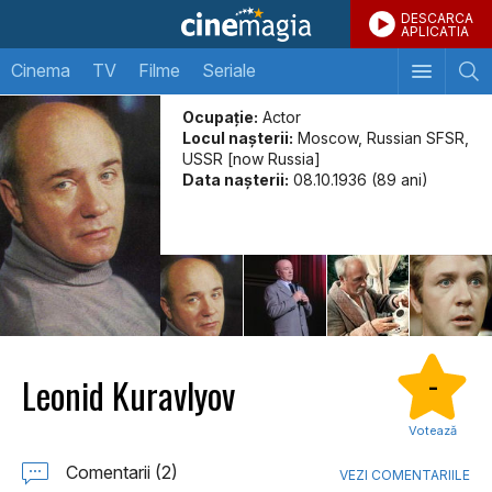
DESCARCA
APLICATIA
Cinema
TV
Filme
Seriale
Ocupație:
Actor
Locul naşterii:
Moscow, Russian SFSR,
USSR [now Russia]
Data naşterii:
08.10.1936 (89 ani)
Leonid Kuravlyov
-
Votează
Comentarii (2)
VEZI COMENTARIILE