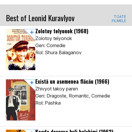
Best of Leonid Kuravlyov
TOATE
FILMELE
Zolotoy telyonok
(1968)
Zolotoy telyonok
Gen: Comedie
Rol: Shura Balaganov
Există un asemenea flăcău
(1966)
Zhivyot takoy paren
Gen: Dragoste, Romantic, Comedie
Rol: Pashka
Kogda derevya byli bolshimi
(1962)