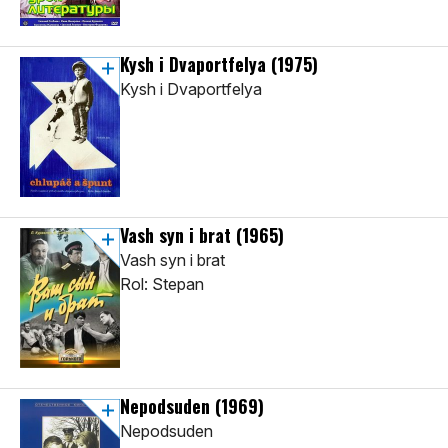
Kysh i Dvaportfelya
(1975)
Kysh i Dvaportfelya
Vash syn i brat
(1965)
Vash syn i brat
Rol: Stepan
Nepodsuden
(1969)
Nepodsuden