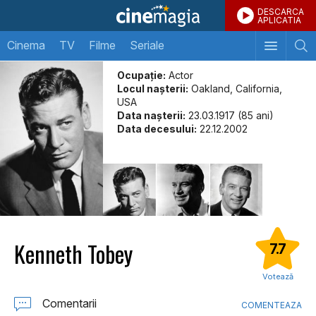
DESCARCA
APLICATIA
Cinema
TV
Filme
Seriale
Ocupație:
Actor
Locul naşterii:
Oakland, California,
USA
Data naşterii:
23.03.1917 (85 ani)
Data decesului:
22.12.2002
Kenneth Tobey
7.7
Votează
Comentarii
COMENTEAZA