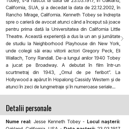
Tobey, s-a născut la data de 23.03.1917, în Oakland,
California, SUA, și a decedat la data de 22.12.2002, în
Rancho Mirage, California. Kenneth Tobey se îndrepta
spre o carieră de avocat atunci când a început să joace
pentru prima dată la Universitatea din California Little
Theatre. Această experiență a dus la un an și jumătate
de studiu la Neighborhood Playhouse din New York,
unde colegii săi erau viitorii actori Gregory Peck, Eli
Wallach, Tony Randall. De-a lungul anilor 1940 Tobey
a jucat pe Broadway. A debutat în film într-un
scurtmetraj din 1943, „Omul de pe feribot”. La
Hollywood a apărut în Hopalong Cassidy Western și de
atunci în zeci de lungmetraje și în numeroase seriale...
Detalii personale
Nume real:
Jesse Kenneth Tobey -
Locul naşterii:
Oakland, California, USA -
Data naşterii:
23.03.1917