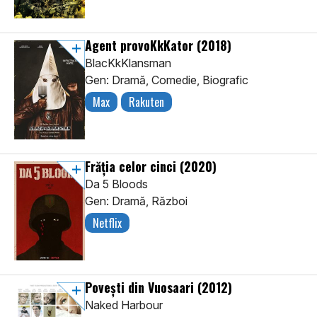
Agent provoKkKator
(2018)
BlacKkKlansman
Gen: Dramă, Comedie, Biografic
Max
Rakuten
Frăția celor cinci
(2020)
Da 5 Bloods
Gen: Dramă, Război
Netflix
Povești din Vuosaari
(2012)
Naked Harbour