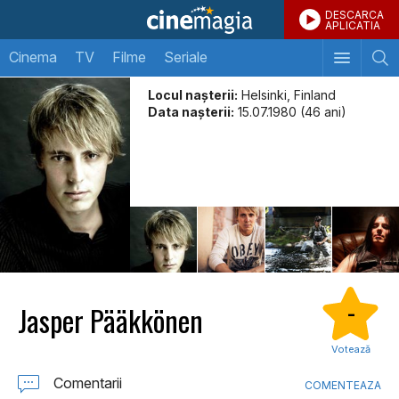
DESCARCA
APLICATIA
Cinema
TV
Filme
Seriale
Locul naşterii:
Helsinki, Finland
Data naşterii:
15.07.1980 (46 ani)
Jasper Pääkkönen
-
Votează
Comentarii
COMENTEAZA