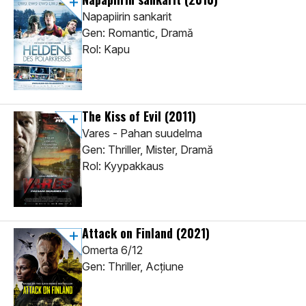
Napapiirin sankarit
Gen: Romantic, Dramă
Rol: Kapu
The Kiss of Evil
(2011)
Vares - Pahan suudelma
Gen: Thriller, Mister, Dramă
Rol: Kyypakkaus
Attack on Finland
(2021)
Omerta 6/12
Gen: Thriller, Acţiune