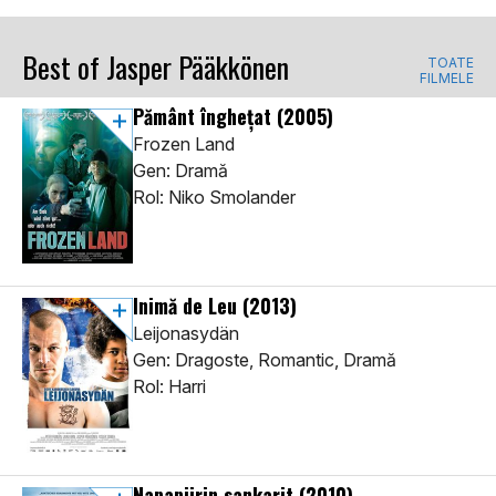
Best of Jasper Pääkkönen
TOATE
FILMELE
Pământ înghețat
(2005)
Frozen Land
Gen: Dramă
Rol: Niko Smolander
Inimă de Leu
(2013)
Leijonasydän
Gen: Dragoste, Romantic, Dramă
Rol: Harri
Napapiirin sankarit
(2010)