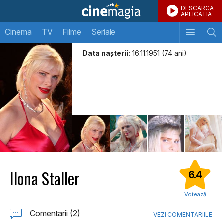
DESCARCA
APLICATIA
Cinema
TV
Filme
Seriale
Data naşterii:
16.11.1951 (74 ani)
Ilona Staller
6.4
Votează
Comentarii (2)
VEZI COMENTARIILE