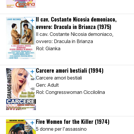
Il cav. Costante Nicosia demoniaco,
ovvero: Dracula in Brianza
(1975)
Il cav. Costante Nicosia demoniaco,
ovvero: Dracula in Brianza
Rol: Gianka
Carcere amori bestiali
(1994)
Carcere amori bestiali
Gen: Adult
Rol: Congresswoman Ciccilolina
Five Women for the Killer
(1974)
5 donne per l'assassino