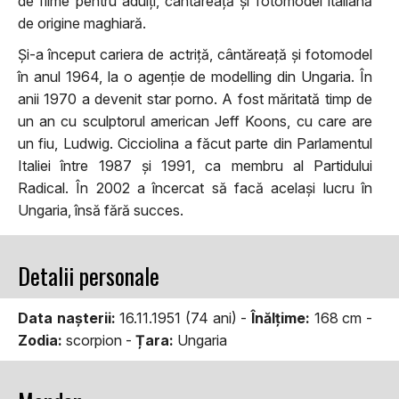
de filme pentru adulți, cântăreață și fotomodel italiană
de origine maghiară.
Și-a început cariera de actriță, cântăreață și fotomodel
în anul 1964, la o agenție de modelling din Ungaria. În
anii 1970 a devenit star porno. A fost măritată timp de
un an cu sculptorul american Jeff Koons, cu care are
un fiu, Ludwig. Cicciolina a făcut parte din Parlamentul
Italiei între 1987 și 1991, ca membru al Partidului
Radical. În 2002 a încercat să facă același lucru în
Ungaria, însă fără succes.
Detalii personale
Data naşterii:
16.11.1951 (74 ani) -
Înălţime:
168 cm -
Zodia:
scorpion -
Țara:
Ungaria