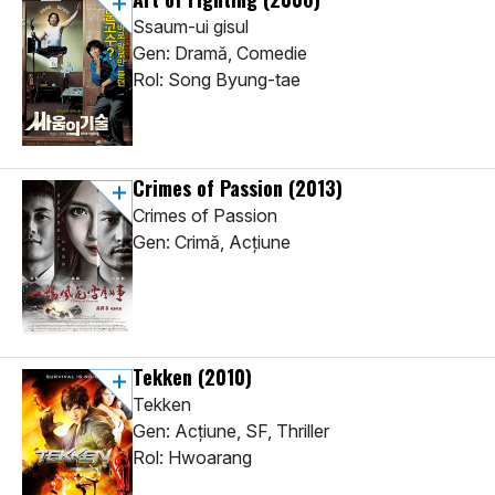
Ssaum-ui gisul
Gen: Dramă, Comedie
Rol: Song Byung-tae
Crimes of Passion
(2013)
Crimes of Passion
Gen: Crimă, Acţiune
Tekken
(2010)
Tekken
Gen: Acţiune, SF, Thriller
Rol: Hwoarang