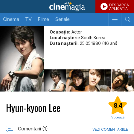
DESCARCA
APLICATIA
Cinema
TV
Filme
Seriale
Ocupație:
Actor
Locul naşterii:
South Korea
Data naşterii:
25.05.1980 (46 ani)
Hyun-kyoon Lee
8.4
Votează
Comentarii (1)
VEZI COMENTARIILE