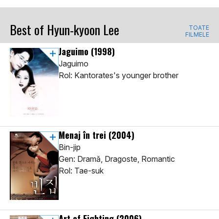
Best of Hyun-kyoon Lee
TOATE
FILMELE
Jaguimo
(1998)
Jaguimo
Rol: Kantorates's younger brother
Menaj în trei
(2004)
Bin-jip
Gen: Dramă, Dragoste, Romantic
Rol: Tae-suk
Art of Fighting
(2006)