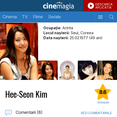
DESCARCA
APLICATIA
Cinema
TV
Filme
Seriale
Ocupație:
Actrita
Locul naşterii:
Seul, Coreea
Data naşterii:
25.02.1977 (49 ani)
Hee-Seon Kim
8.6
Votează
Comentarii (8)
VEZI COMENTARIILE