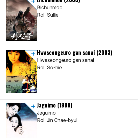
Bichunmoo
Rol: Sullie
Hwaseongeuro gan sanai
(2003)
Hwaseongeuro gan sanai
Rol: So-hie
Jaguimo
(1998)
Jaguimo
Rol: Jin Chae-byul