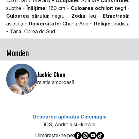
25.02.1977 (49 ani) -
Ocupaţie:
Actrita -
Constituţie:
subţire -
Înălţime:
180 cm -
Culoarea ochilor:
negri -
Culoarea părului:
negru -
Zodia:
leu -
Etnie/rasă:
asiatică -
Universitate:
Chung-Ang -
Religie:
budistă
-
Țara:
Corea de Sud
Monden
Jackie Chan
relaţie amoroasă
Descarca aplicatia Cinemagia
iOS, Android si Huawei
Urmăreşte-ne pe: