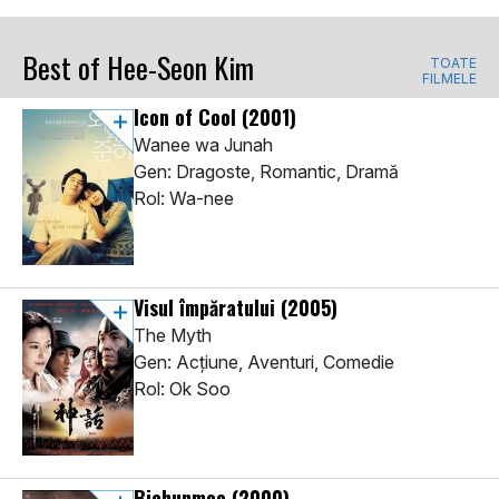
Best of Hee-Seon Kim
TOATE
FILMELE
Icon of Cool
(2001)
Wanee wa Junah
Gen: Dragoste, Romantic, Dramă
Rol: Wa-nee
Visul împăratului
(2005)
The Myth
Gen: Acţiune, Aventuri, Comedie
Rol: Ok Soo
Bichunmoo
(2000)