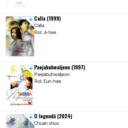
Calla
(1999)
Calla
Rol: Ji-hee
Paejabuhwaljeon
(1997)
Paejabuhwaljeon
Rol: Eun-hae
O legendă
(2024)
Chuan shuo