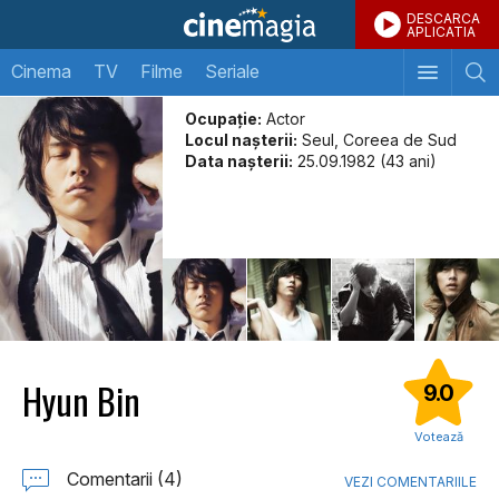
DESCARCA
APLICATIA
Cinema
TV
Filme
Seriale
Ocupație:
Actor
Locul naşterii:
Seul, Coreea de Sud
Data naşterii:
25.09.1982 (43 ani)
Hyun Bin
9.0
Votează
Comentarii (4)
VEZI COMENTARIILE