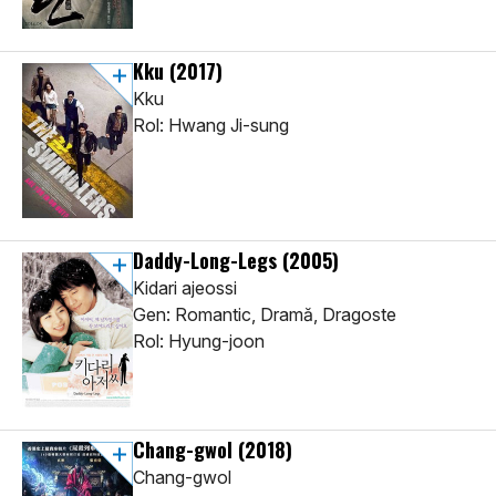
Kku
(2017)
Kku
Rol: Hwang Ji-sung
Daddy-Long-Legs
(2005)
Kidari ajeossi
Gen: Romantic, Dramă, Dragoste
Rol: Hyung-joon
Chang-gwol
(2018)
Chang-gwol