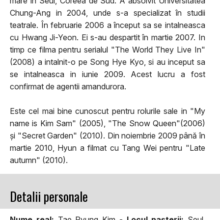
mare in Seul, Coreea de Sud. A absolvit Universitatea
Chung-Ang in 2004, unde s-a specializat în studii
teatrale. În februarie 2006 a început sa se intalneasca
cu Hwang Ji-Yeon. Ei s-au despartit în martie 2007. In
timp ce filma pentru serialul "The World They Live In"
(2008) a intalnit-o pe Song Hye Kyo, si au inceput sa
se intalneasca in iunie 2009. Acest lucru a fost
confirmat de agentii amandurora.
Este cel mai bine cunoscut pentru rolurile sale in "My
name is Kim Sam" (2005), "The Snow Queen"(2006)
și "Secret Garden" (2010). Din noiembrie 2009 până în
martie 2010, Hyun a filmat cu Tang Wei pentru "Late
autumn" (2010).
Detalii personale
Nume real:
Tae Pyung Kim -
Locul naşterii:
Seul,