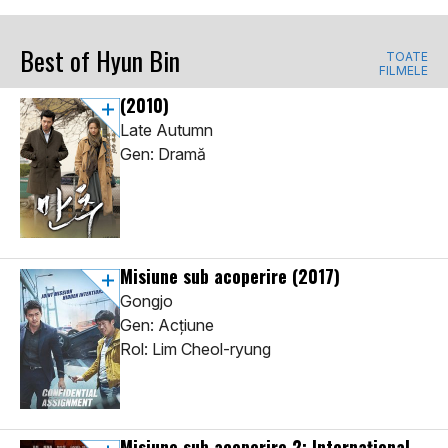
Best of Hyun Bin
TOATE
FILMELE
(2010)
Late Autumn
Gen: Dramă
Misiune sub acoperire
(2017)
Gongjo
Gen: Acţiune
Rol: Lim Cheol-ryung
Misiune sub acoperire 2: Internațional