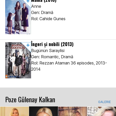
Anne
Gen: Dramă
Rol: Cahide Gunes
Îngeri și nobili
(2013)
Bugünün Saraylisi
Gen: Romantic, Dramă
Rol: Rezzan Ataman 36 episodes, 2013-
2014
Poze Gülenay Kalkan
GALERIE