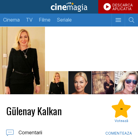
DESCARCA
APLICATIA
Cinema
TV
Filme
Seriale
Gülenay Kalkan
-
Votează
Comentarii
COMENTEAZA