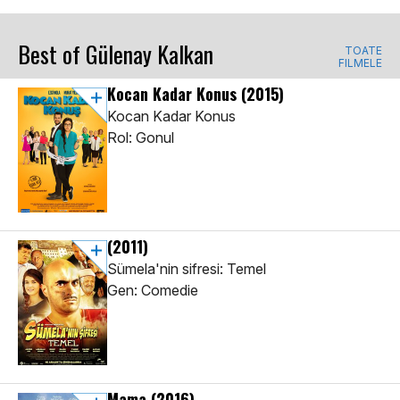
Best of Gülenay Kalkan
TOATE
FILMELE
Kocan Kadar Konus
(2015)
Kocan Kadar Konus
Rol: Gonul
(2011)
Sümela'nin sifresi: Temel
Gen: Comedie
Mama
(2016)