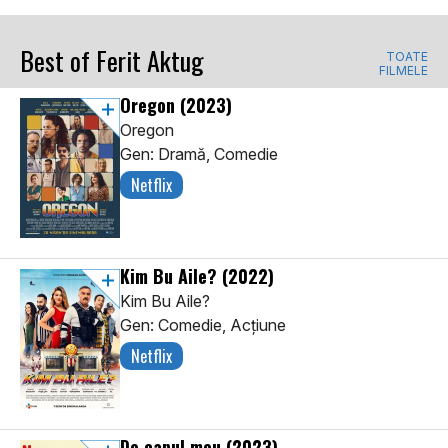
Best of Ferit Aktug
TOATE
FILMELE
Oregon
(2023)
Oregon
Gen: Dramă, Comedie
Netflix
Kim Bu Aile?
(2022)
Kim Bu Aile?
Gen: Comedie, Acţiune
Netflix
De capul meu
(2023)