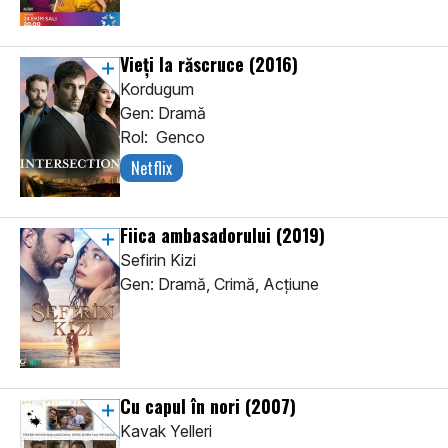
Vieți la răscruce
(2016)
Kordugum
Gen: Dramă
Rol: Genco
Netflix
Fiica ambasadorului
(2019)
Sefirin Kizi
Gen: Dramă, Crimă, Acţiune
Cu capul în nori
(2007)
Kavak Yelleri