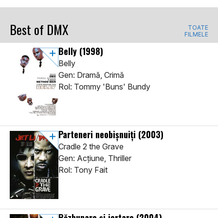
Best of DMX
TOATE
FILMELE
Belly
(1998)
Belly
Gen: Dramă, Crimă
Rol: Tommy 'Buns' Bundy
Parteneri neobișnuiți
(2003)
Cradle 2 the Grave
Gen: Acţiune, Thriller
Rol: Tony Fait
Răzbunare și iertare
(2004)