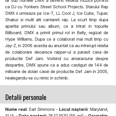
iar sub numele DMX a devenit vedeta muzicii pornind
ca DJ cu Yonkers Street School Projects. Starului Rap
DMX ii urmeaza pe Ice-T, LL Cool J, Ice Cube, Tupac
Shakur si multi alti cantareti rap. La scurt timp dupa
aparitia primului sau album, ce a intrat in topurile
Billboard, DMX a primit primul rol in Belly, regizat de
Hype Williams. Dupa ce a colaborat mai mult timp cu
Jay-Z, in 2006 acestia au anuntat ca au intrerupt relatia
de colaborare deoarece rapper-ul a parasit casa de
productie Def Jam. Vorbind cu amaraciune despre
despartire, DMX spune ca a adus castiguri de 144 de
milioane de dolari casei de productie Def Jam in 2005,
nealegandu-se cu nimic in schimb.
Detalii personale
Nume real:
Earl Simmons -
Locul naşterii:
Maryland,
SUA -
Data naşterii:
18.12.1970 (55 ani) -
Ocupaţie: