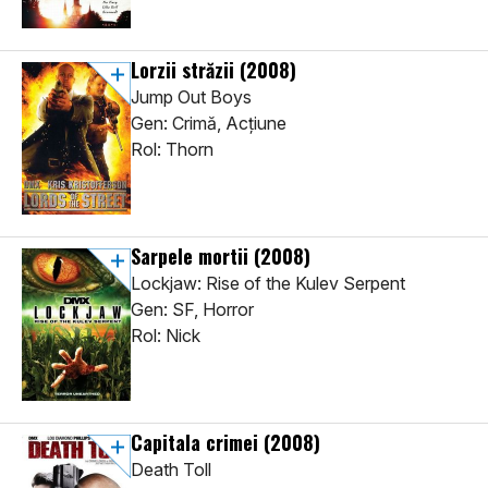
Lorzii străzii
(2008)
Jump Out Boys
Gen: Crimă, Acţiune
Rol: Thorn
Sarpele mortii
(2008)
Lockjaw: Rise of the Kulev Serpent
Gen: SF, Horror
Rol: Nick
Capitala crimei
(2008)
Death Toll