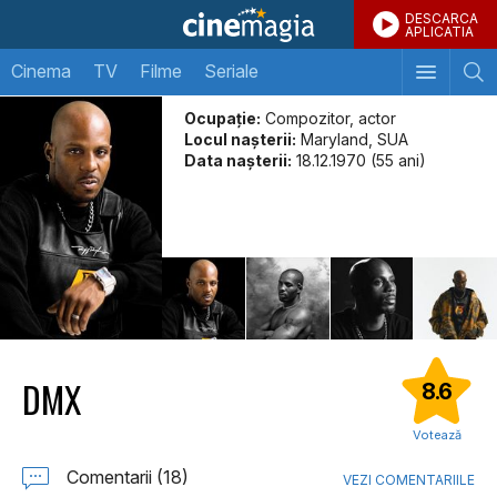
DESCARCA
APLICATIA
Cinema
TV
Filme
Seriale
Ocupație:
Compozitor, actor
Locul naşterii:
Maryland, SUA
Data naşterii:
18.12.1970 (55 ani)
DMX
8.6
Votează
Comentarii (18)
VEZI COMENTARIILE