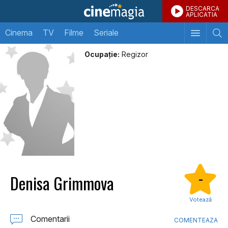
DESCARCA
APLICATIA
Cinema
TV
Filme
Seriale
Ocupație:
Regizor
Denisa Grimmova
-
Votează
Comentarii
COMENTEAZA