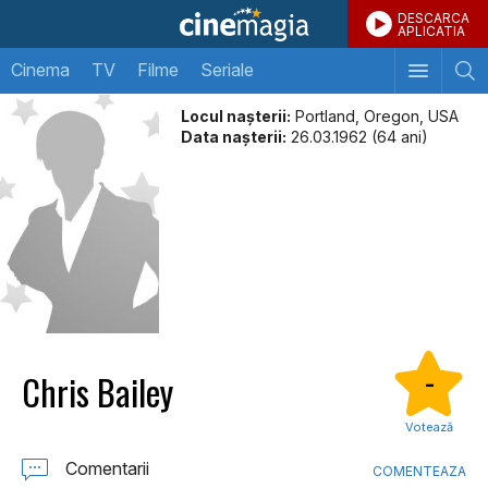
DESCARCA
APLICATIA
Cinema
TV
Filme
Seriale
Locul naşterii:
Portland, Oregon, USA
Data naşterii:
26.03.1962 (64 ani)
Chris Bailey
-
Votează
Comentarii
COMENTEAZA