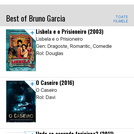
Best of Bruno Garcia
TOATE
FILMELE
Lisbela e o Prisioneiro
(2003)
Lisbela e o Prisioneiro
Gen: Dragoste, Romantic, Comedie
Rol: Douglas
O Caseiro
(2016)
O Caseiro
Rol: Davi
Unde se ascunde fericirea?
(2011)