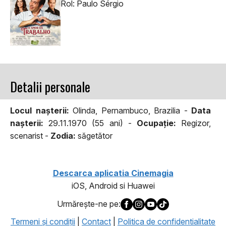
Rol: Paulo Sérgio
Detalii personale
Locul naşterii:
Olinda, Pernambuco, Brazilia -
Data
naşterii:
29.11.1970 (55 ani) -
Ocupaţie:
Regizor,
scenarist -
Zodia:
săgetător
Descarca aplicatia Cinemagia
iOS, Android si Huawei
Urmăreşte-ne pe:
Termeni şi condiţii
|
Contact
|
Politica de confidentialitate