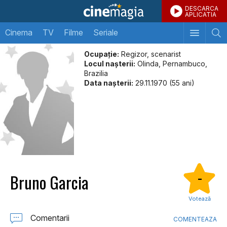
DESCARCA
APLICATIA
Cinema
TV
Filme
Seriale
Ocupație:
Regizor, scenarist
Locul naşterii:
Olinda, Pernambuco,
Brazilia
Data naşterii:
29.11.1970 (55 ani)
Bruno Garcia
-
Votează
Comentarii
COMENTEAZA