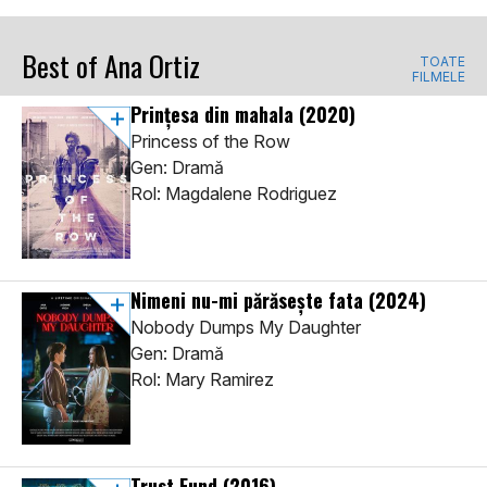
Best of Ana Ortiz
TOATE
FILMELE
Prințesa din mahala
(2020)
Princess of the Row
Gen: Dramă
Rol: Magdalene Rodriguez
Nimeni nu-mi părăsește fata
(2024)
Nobody Dumps My Daughter
Gen: Dramă
Rol: Mary Ramirez
Trust Fund
(2016)