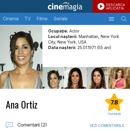
DESCARCA
APLICATIA
Cinema
TV
Filme
Seriale
Ocupație:
Actor
Locul naşterii:
Manhattan, New York
City, New York, USA
Data naşterii:
25.01.1971 (55 ani)
Ana Ortiz
7.8
Votează
Comentarii (2)
VEZI COMENTARIILE