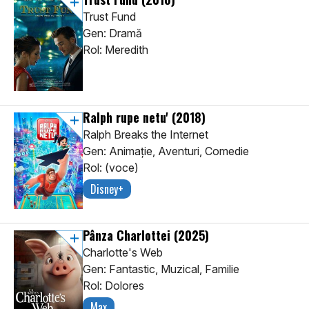
Trust Fund
Gen: Dramă
Rol: Meredith
Ralph rupe netu'
(2018)
Ralph Breaks the Internet
Gen: Animaţie, Aventuri, Comedie
Rol: (voce)
Disney+
Pânza Charlottei
(2025)
Charlotte's Web
Gen: Fantastic, Muzical, Familie
Rol: Dolores
Max