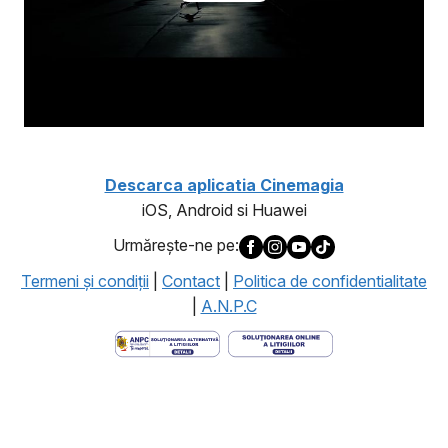
Descarca aplicatia Cinemagia
iOS, Android si Huawei
Urmăreşte-ne pe:
Termeni şi condiţii
|
Contact
|
Politica de confidentialitate
|
A.N.P.C