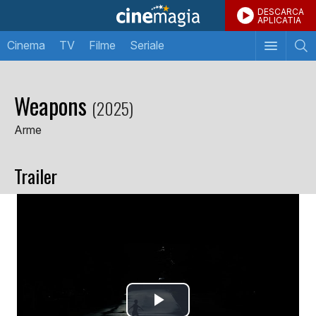
DESCARCA
APLICATIA
Cinema
TV
Filme
Seriale
Weapons
(2025)
Arme
Trailer