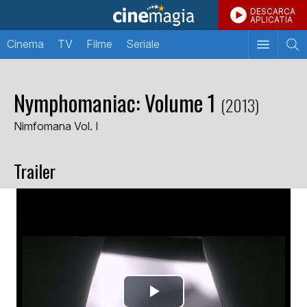
DESCARCA
APLICATIA
Cinema
TV
Filme
Seriale
Nymphomaniac: Volume 1
(2013)
Nimfomana Vol. I
Trailer