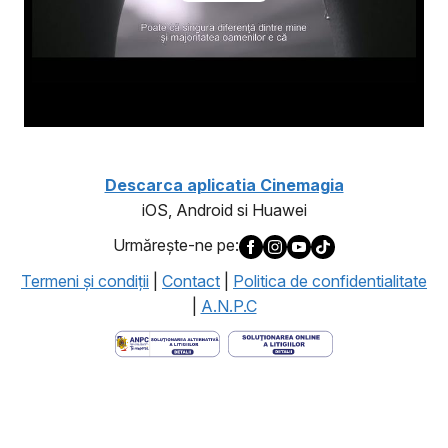
Descarca aplicatia Cinemagia
iOS, Android si Huawei
Urmăreşte-ne pe:
Termeni şi condiţii
|
Contact
|
Politica de confidentialitate
|
A.N.P.C