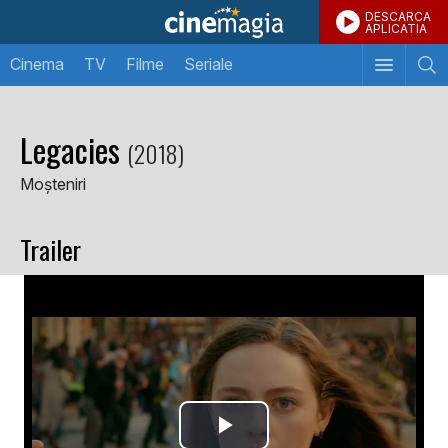
DESCARCA
APLICATIA
Cinema
TV
Filme
Seriale
Legacies
(2018)
Moșteniri
Trailer