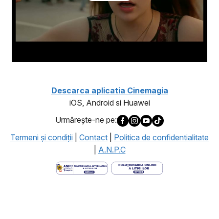
Descarca aplicatia Cinemagia
iOS, Android si Huawei
Urmăreşte-ne pe:
Termeni şi condiţii
|
Contact
|
Politica de confidentialitate
|
A.N.P.C