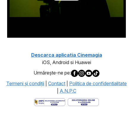
Descarca aplicatia Cinemagia
iOS, Android si Huawei
Urmăreşte-ne pe:
Termeni şi condiţii
|
Contact
|
Politica de confidentialitate
|
A.N.P.C