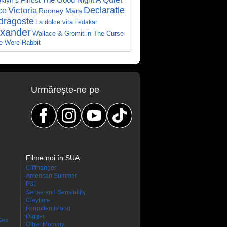
klyn's Finest
The Good Night
Declarație
Victoria
ce
Rooney Mara
dragoste
La dolce vita
Fedakar
exander
Wallace & Gromit in The Curse
he Were-Rabbit
Urmăreşte-ne pe
Filme noi în SUA
Cliffhanger
American Summer
P31
Sense and Sensibility
Clayface
Forgotten Island
Digger
Sex
Other Mommy