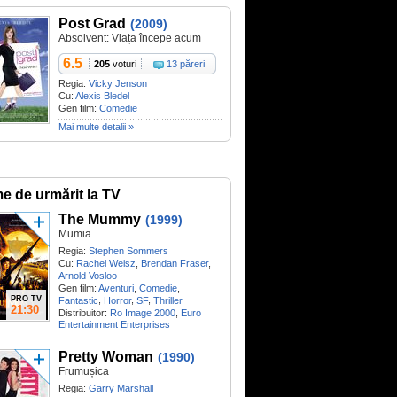
Post Grad
(2009)
Absolvent: Viața începe acum
6.5
205
voturi
13 păreri
Regia:
Vicky Jenson
Cu:
Alexis Bledel
Gen film:
Comedie
Mai multe detalii »
me de urmărit la TV
The Mummy
(1999)
Mumia
Regia:
Stephen Sommers
Cu:
Rachel Weisz
,
Brendan Fraser
,
Arnold Vosloo
Gen film:
Aventuri
,
Comedie
,
PRO TV
,
,
,
Fantastic
Horror
SF
Thriller
21:30
Distribuitor:
Ro Image 2000
,
Euro
Entertainment Enterprises
Pretty Woman
(1990)
Frumușica
Regia:
Garry Marshall