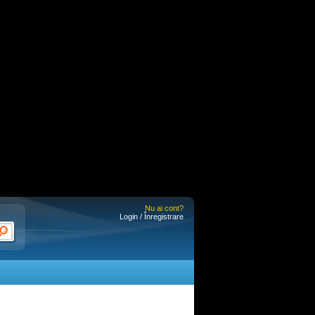
Nu ai cont?
Login / Înregistrare