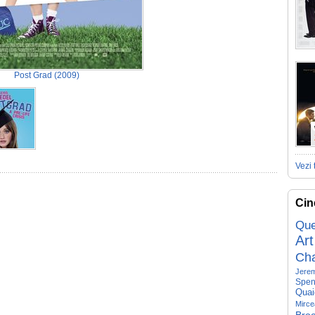
Post Grad
(2009)
Vezi 
Cin
Que
Art
Ch
Jerem
Spen
Quai
Mirce