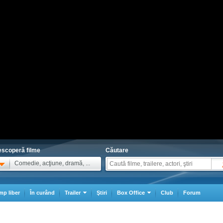
scoperă filme
Căutare
Comedie, acţiune, dramă, ...
mp liber
În curând
Trailer
Ştiri
Box Office
Club
Forum