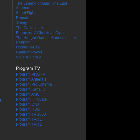
The Legend of Aang: The Last
Airbender
Street Fighter
Remain
Jimmy
The Cat in the Hat
Ebenezer: A Christmas Carol
The Hunger Games: Sunrise on the
Reaping
Focker-in-Law
Game of Power
Violent Night 2
Program TV
Program PRO TV
Program Antena 1
Program Pro Cinema
Program Kanal D
Program AMC
Program FilmCafe
f
Program Diva
Program HBO
Program TV 1000
Program TVR 1
Program TVR 2