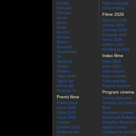
Familie
Filme româneşti
Fantastic
Filme indiene
Film noir
Filme 2026
Horror
Filme noi 2026
Istoric
Actiune 2026
Mister
Comedie 2026
Muzică
Dragoste 2026
Muzical
Horror 2026
Război
Indiene 2026
Romantic
Româneşti 2026
Scurt metraj
Index filme
SF
Stand Up
Index 2026
Thriller
Index 2025
Western
Index acţiune
Taguri filme
Index comedie
Taguri stiri
Actori populari
Arhiva stiri
Regizori populari
Program TV
Program cinema
Premii filme
Cinema Bucuresti
Premii Oscar
Cinema City Cotroc
Oscar 2026
IMAX
Oscar 2025
Movieplex Cinema
Oscar 2024
Hollywood Multiplex
Cannes
Cineplexx Baneasa
Cannes 2026
Happy Cinema
Globul de Aur
Cinema City Sun Pl