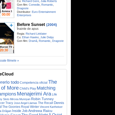
Cu:
Richard Gere
,
Julia Roberts
Gen film:
Comedie
,
Romantic
,
Dragoste
Antena 1
Distribuitor:
Euro Entertainment
00:00
Enterprises
Before Sunset
(2004)
Înainte de apus
Regia:
Richard Linklater
Cu:
Ethan Hawke
,
Julie Delpy
Gen film:
Dramă
,
Romantic
,
Dragoste
Warner TV
20:30
toate filmele »
eCloud
The
rerlo todo
Competencia oficial
 of More
Matching
Child's Play
Menajerimi Ara
ampions
Life
Robin Tunney
y Sisto
Mircea Mureșan
Dennis
cer Tracy
The Recall
Jose Angel Llamas
d
The Goonies
Royal Winter
Vincent Kartheiser
Andreea Raicu
Inside Job
a Drăgan
A Quiet