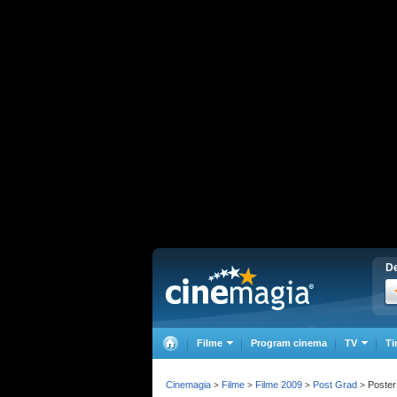
De
Filme
Program cinema
TV
Ti
Cinemagia
Filme
Filme 2009
Post Grad
Poster
>
>
>
>