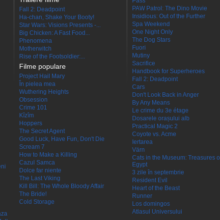
Pass
PAW Patrol: The Dino Movie
Fall 2: Deadpoint
Insidious: Out of the Further
Ha-chan, Shake Your Booty!
Spa Weekend
Star Wars: Visions Presents -...
One Night Only
Big Chicken: A Fast Food...
The Dog Stars
Phenomena
Fuori
Motherwitch
Mutiny
Rise of the Footsoldier:...
Sacrifice
Filme populare
Handbook for Superheroes
Project Hail Mary
Fall 2: Deadpoint
În pielea mea
Cars
Wuthering Heights
Don't Look Back in Anger
Obsession
By Any Means
Crime 101
Le crime du 3e étage
Kîzîm
Dosarele orașului alb
Hoppers
Practical Magic 2
The Secret Agent
Coyote vs. Acme
Good Luck, Have Fun, Don't Die
Iertarea
Scream 7
Värn
How to Make a Killing
Cats in the Museum: Treasures o
Cazul Samca
Egypt
eni
Dolce far niente
3 zile în septembrie
The Last Viking
Resident Evil
Kill Bill: The Whole Bloody Affair
Heart of the Beast
The Bride!
Runner
Cold Storage
Los domingos
Atlasul Universului
aza