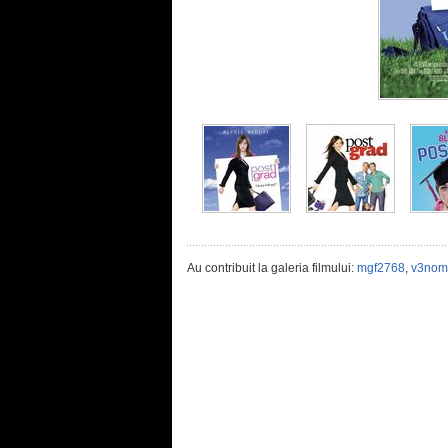
Au contribuit la galeria filmului:
mgf2768
,
v3nom