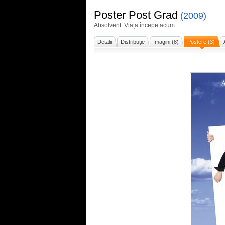
Poster
Post Grad
(2009)
Absolvent: Viața începe acum
Detalii
Distribuţie
Imagini (8)
Postere (3)