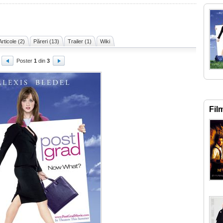
Articole (2)
Păreri (13)
Trailer (1)
Wiki
Poster
1
din
3
Fil