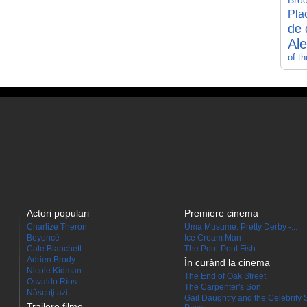
Broo
Pla
de 
Al
of t
Actori populari
Premiere cinema
Charlize Theron
Uma Musume: Pretty Derby -...
Beyoncé
Ice Cream Man
Cate Blanchett
The Pout-Pout Fish
Adrien Brody
În curând la cinema
Nicole Kidman
The End of Oak Street
Osvaldo Ríos
The Carpenter's Son
Născuţi azi
Gail Daughtry and the Celebrity 
Trailere filme