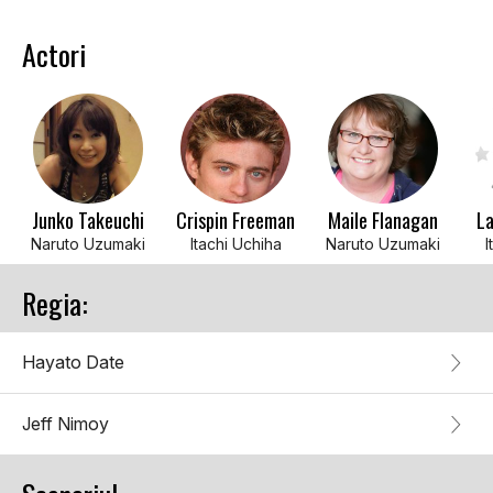
Actori
Junko Takeuchi
Crispin Freeman
Maile Flanagan
La
Naruto Uzumaki
Itachi Uchiha
Naruto Uzumaki
I
Regia:
Hayato Date
Jeff Nimoy