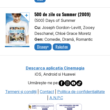
500 de zile cu Summer (2009)
(500) Days of Summer
Cu:
Joseph Gordon-Levitt, Zooey
Deschanel, Chloë Grace Moretz
Gen:
Comedie, Dramă, Romantic
Disney+
Rakuten
Descarca aplicatia Cinemagia
iOS, Android si Huawei
Urmăreşte-ne pe:
Termeni şi condiţii
|
Contact
|
Politica de confidentialitate
|
A.N.P.C