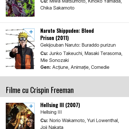
Cu:
Miwa Matsumoto, Kinoko Yamada,
Chika Sakamoto
Naruto Shippuden: Blood
Prison (2011)
Gekijouban Naruto: Buraddo purizun
Cu:
Junko Takeuchi, Masaki Terasoma,
Mie Sonozaki
Gen:
Acţiune, Animaţie, Comedie
Filme cu Crispin Freeman
Hellsing III (2007)
Hellsing III
Cu:
Norio Wakamoto, Yuri Lowenthal,
Joji Nakata