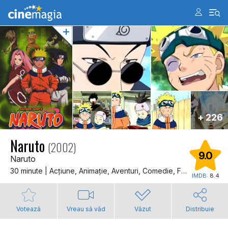
+ 226
Naruto
(2002)
9.0
Naruto
30 minute | Acţiune, Animaţie, Aventuri, Comedie, Fantastic
IMDB:
8.4
Votează
Vreau să văd
Văzut
Distribuie