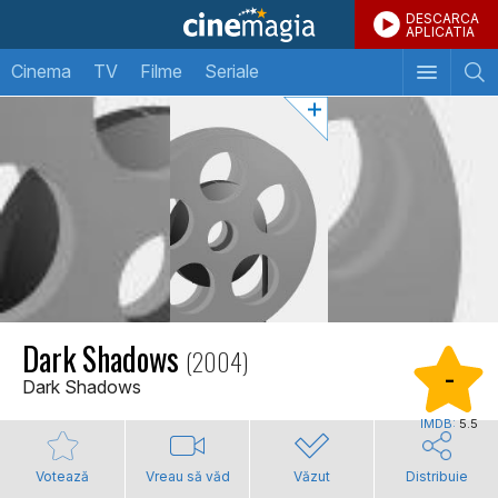
DESCARCA
APLICATIA
Cinema
TV
Filme
Seriale
Dark Shadows
(2004)
-
Dark Shadows
IMDB:
5.5
Votează
Vreau să văd
Văzut
Distribuie