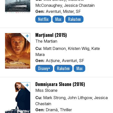
McConaughey, Jessica Chastain
Gen:
Aventuri, Mister, SF
Netflix
Max
Rakuten
Marțianul (2015)
The Martian
Cu:
Matt Damon, Kristen Wiig, Kate
Mara
Gen:
Acţiune, Aventuri, SF
Disney+
Rakuten
Max
Domnișoara Sloane (2016)
Miss Sloane
Cu:
Mark Strong, John Lithgow, Jessica
Chastain
Gen:
Dramă, Thriller