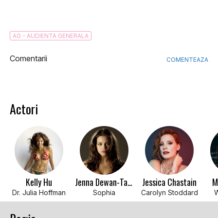
AG - AUDIENTA GENERALA
Comentarii
COMENTEAZA
Actori
Kelly Hu
Jenna Dewan-Tatum
Jessica Chastain
M
Dr. Julia Hoffman
Sophia
Carolyn Stoddard
W