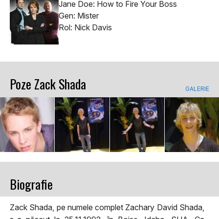
Jane Doe: How to Fire Your Boss
Gen: Mister
Rol: Nick Davis
Poze Zack Shada
GALERIE
Biografie
Zack Shada, pe numele complet Zachary David Shada,