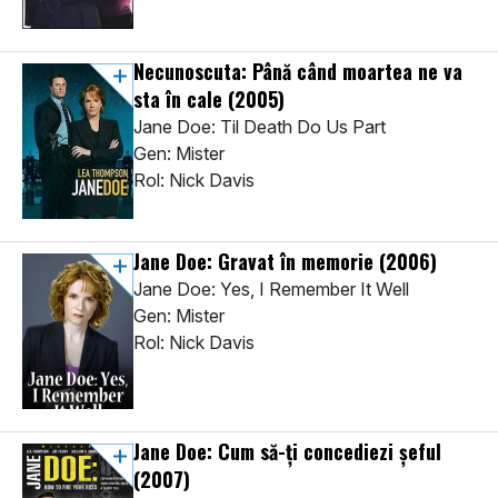
Necunoscuta: Până când moartea ne va
sta în cale
(2005)
Jane Doe: Til Death Do Us Part
Gen: Mister
Rol: Nick Davis
Jane Doe: Gravat în memorie
(2006)
Jane Doe: Yes, I Remember It Well
Gen: Mister
Rol: Nick Davis
Jane Doe: Cum să-ți concediezi șeful
(2007)