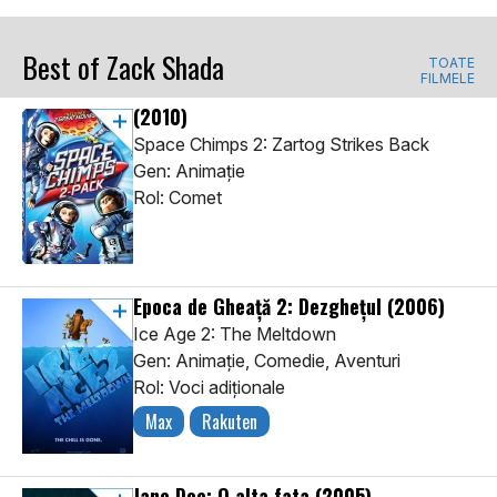
Best of Zack Shada
TOATE
FILMELE
(2010)
Space Chimps 2: Zartog Strikes Back
Gen: Animaţie
Rol: Comet
Epoca de Gheață 2: Dezghețul
(2006)
Ice Age 2: The Meltdown
Gen: Animaţie, Comedie, Aventuri
Rol: Voci adiţionale
Max
Rakuten
Jane Doe: O alta fata
(2005)