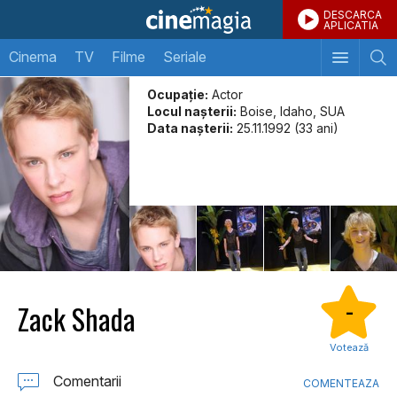
DESCARCA
APLICATIA
Cinema
TV
Filme
Seriale
Ocupație:
Actor
Locul naşterii:
Boise, Idaho, SUA
Data naşterii:
25.11.1992 (33 ani)
Zack Shada
-
Votează
Comentarii
COMENTEAZA