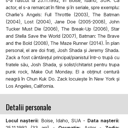
s-a născut la 25.11.1992, în Boise, Idaho, SUA. Ca
actor, el s-a remarcat în filme și în seriale, spre exemplu:
Charlie's Angels: Full Throttle (2003), The Batman
(2004), Lost (2004), Jane Doe (2005-2008), John
Tucker Must Die (2006), The Break-Up (2006), Star
and Stella Save the World (2007), Batman: The Brave
and the Bold (2008), The Maze Runner (2014). În plan
personal, el are doi frați, Josh Shada și Jeremy Shada.
Zack a fost cântărețul principal/pianistul într-o trupă cu
fratele său, Josh Shada, și solist/chitarist pentru trupa
punk rock, Make Out Monday. El a obținut centură
neagră în Chun Kuk Do. Zack locuiește în New York și
Los Angeles, California.
Detalii personale
Locul naşterii:
Boise, Idaho, SUA -
Data naşterii:
25.11.1992 (33 ani) -
Ocupaţie:
Actor -
Zodia: