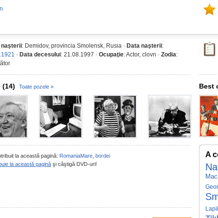
in
 naşterii
: Demidov, provincia Smolensk, Rusia ·
Data naşterii
:
.1921
·
Data decesului
: 21.08.1997 ·
Ocupaţie
: Actor, clovn ·
Zodia
:
ător
 (14)
Best 
Toate pozele »
A c
tribuit la această pagină:
RomaniaMare
,
bordei
buie la această pagină
şi câştigă DVD-uri!
Na
Mac
Geor
Sm
Lapi