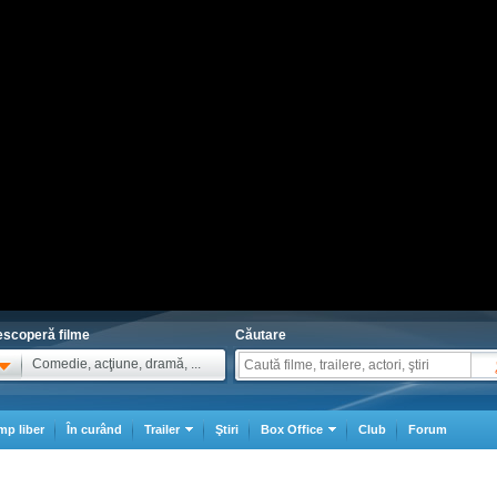
scoperă filme
Căutare
Comedie, acţiune, dramă, ...
mp liber
În curând
Trailer
Ştiri
Box Office
Club
Forum