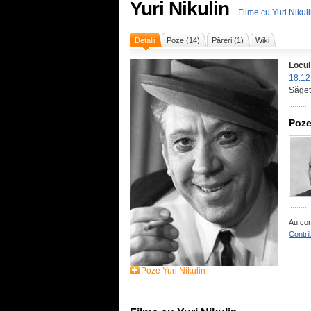
Yuri Nikulin
Filme cu Yuri Nikul
Detalii
Poze (14)
Păreri (1)
Wiki
Locul
18.12
Săget
Poze
Au con
Contri
Poze Yuri Nikulin