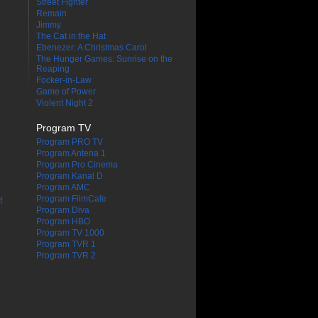
Street Fighter
Remain
Jimmy
The Cat in the Hat
Ebenezer: A Christmas Carol
The Hunger Games: Sunrise on the
Reaping
Focker-in-Law
Game of Power
Violent Night 2
Program TV
Program PRO TV
Program Antena 1
Program Pro Cinema
Program Kanal D
Program AMC
Program FilmCafe
f
Program Diva
Program HBO
Program TV 1000
Program TVR 1
Program TVR 2