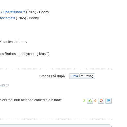
a / Operațiunea Y
(1965) - Booby
reclamatii
(1965) - Booby
 Kuzmich Iordanov
os Barbos i neobychajnij kross")
Ordonează după
Data
Rating
9 23:57
in,cel mai bun actor de comedie din toate
2
0