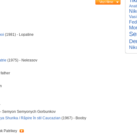
Ti
Vezi filme
Anat
Nik
Vasi
Fed
Mo
Se
boi
(1981) - Lopatine
De
Nik
atrie
(1975) - Nekrasov
 father
on
y
 - Semyon Semyonych Gorbunkov
ya Shurika / Răpire în stil Caucazian
(1967) - Booby
nk Patrikey