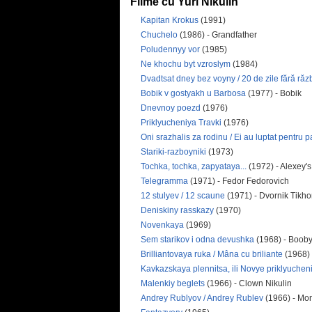
Filme cu Yuri Nikulin
Kapitan Krokus
(1991)
Chuchelo
(1986) - Grandfather
Poludennyy vor
(1985)
Ne khochu byt vzroslym
(1984)
Dvadtsat dney bez voyny / 20 de zile fără răz
Bobik v gostyakh u Barbosa
(1977) - Bobik
Dnevnoy poezd
(1976)
Priklyucheniya Travki
(1976)
Oni srazhalis za rodinu / Ei au luptat pentru p
Stariki-razboyniki
(1973)
Tochka, tochka, zapyataya...
(1972) - Alexey's
Telegramma
(1971) - Fedor Fedorovich
12 stulyev / 12 scaune
(1971) - Dvornik Tikh
Deniskiny rasskazy
(1970)
Novenkaya
(1969)
Sem starikov i odna devushka
(1968) - Boob
Brilliantovaya ruka / Mâna cu briliante
(1968)
Kavkazskaya plennitsa, ili Novye priklyucheni
Malenkiy beglets
(1966) - Clown Nikulin
Andrey Rublyov / Andrey Rublev
(1966) - Mo