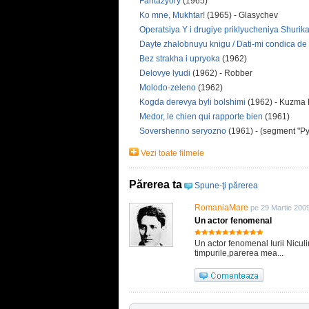
Fantazyory
(1965)
Ko mne, Mukhtar!
(1965) - Glasychev
Operatsiya Y i drugiye priklyucheniya Shurik
Dayte zhalobnuyu knigu / Dati-mi condica de 
Bez strakha i upryoka
(1962)
Delovye lyudi
(1962) - Robber
Molodo-zeleno
(1962)
Kogda derevya byli bolshimi
(1962) - Kuzma
Medor, le chien qui rapporte bien
(1961)
Sovershenno seryozno
(1961) - (segment "Py
Vezi toate filmele
Părerea ta
Spune-ţi părerea
RomaniaMare
pe 29 Martie 200
Un actor fenomenal
Un actor fenomenal Iurii Nicul
timpurile,parerea mea...