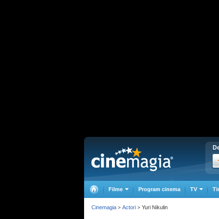
De
Filme
Program cinema
TV
Ti
Cinemagia
Actori
Yuri Nikulin
>
>