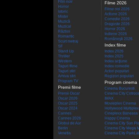
Film noir
Filme 2026
Horror
Filme noi 2026
Istoric
Actiune 2026
Mister
Comedie 2026
Muzică
Dragoste 2026
Muzical
Horror 2026
Război
Indiene 2026
Romantic
Româneşti 2026
Scurt metraj
Index filme
SF
Stand Up
Index 2026
Thriller
Index 2025
Western
Index acţiune
Taguri filme
Index comedie
Taguri stiri
Actori populari
Arhiva stiri
Regizori populari
Program TV
Program cinema
Premii filme
Cinema Bucuresti
Premii Oscar
Cinema City Cotroc
Oscar 2026
IMAX
Oscar 2025
Movieplex Cinema
Oscar 2024
Hollywood Multiplex
Cannes
Cineplexx Baneasa
Cannes 2026
Happy Cinema
Globul de Aur
Cinema City Sun Pl
Berlin
Cinema City Mega M
Venetia
Cinema City ParkLa