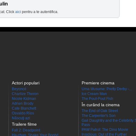
ulin
cat. Click
aici
pentru a te autentifica.
Actori populari
Premiere cinema
Beyoncé
Uma Musume: Pretty Derby -...
Charlize Theron
Ice Cream Man
Nicole Kidman
The Pout-Pout Fish
Adrien Brody
În curând la cinema
Cate Blanchett
The End of Oak Street
Osvaldo Ríos
The Carpenter's Son
Născuţi azi
Gail Daughtry and the Celebrity 
Trailere filme
Pass
PAW Patrol: The Dino Movie
Fall 2: Deadpoint
Insidious: Out of the Further
Ha-chan, Shake Your Booty!