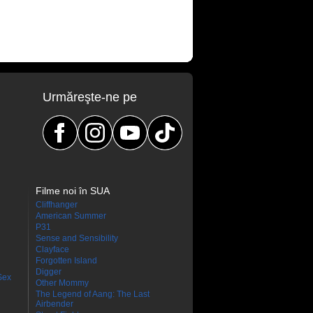
Urmăreşte-ne pe
Filme noi în SUA
Cliffhanger
American Summer
P31
Sense and Sensibility
Clayface
Forgotten Island
Digger
Sex
Other Mommy
The Legend of Aang: The Last
Airbender