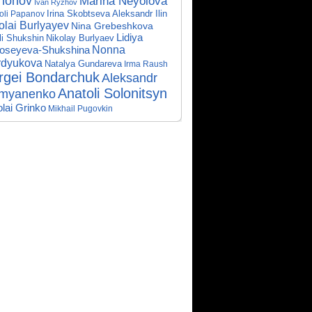
khonov
Marina Neyolova
Ivan Ryzhov
Irina Skobtseva
Aleksandr Ilin
oli Papanov
olai Burlyayev
Nina Grebeshkova
Lidiya
li Shukshin
Nikolay Burlyaev
Nonna
oseyeva-Shukshina
rdyukova
Natalya Gundareva
Irma Raush
rgei Bondarchuk
Aleksandr
Anatoli Solonitsyn
myanenko
olai Grinko
Mikhail Pugovkin