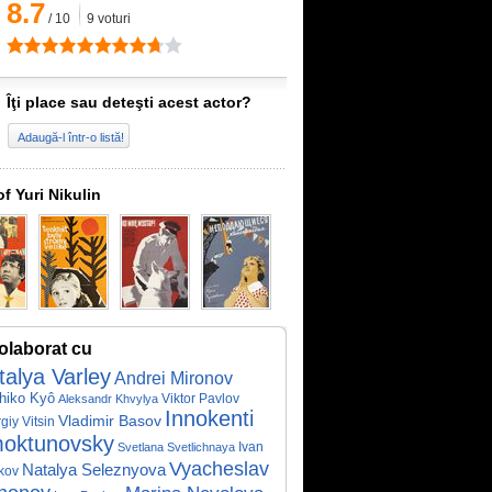
8.7
/
10
9
voturi
Îţi place sau deteşti acest actor?
Adaugă-l într-o listă!
of Yuri Nikulin
olaborat cu
talya Varley
Andrei Mironov
hiko Kyô
Viktor Pavlov
Aleksandr Khvylya
Innokenti
Vladimir Basov
giy Vitsin
oktunovsky
Ivan
Svetlana Svetlichnaya
Vyacheslav
Natalya Seleznyova
kov