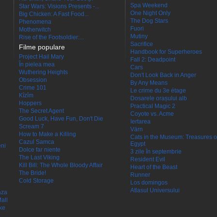
Spa Weekend
Star Wars: Visions Presents -...
One Night Only
Big Chicken: A Fast Food...
The Dog Stars
Phenomena
Fuori
Motherwitch
Mutiny
Rise of the Footsoldier:...
Sacrifice
Filme populare
Handbook for Superheroes
Project Hail Mary
Fall 2: Deadpoint
În pielea mea
Cars
Wuthering Heights
Don't Look Back in Anger
Obsession
By Any Means
Crime 101
Le crime du 3e étage
Kîzîm
Dosarele orașului alb
Hoppers
Practical Magic 2
The Secret Agent
Coyote vs. Acme
Good Luck, Have Fun, Don't Die
Iertarea
Scream 7
Värn
How to Make a Killing
Cats in the Museum: Treasures o
Cazul Samca
Egypt
eni
Dolce far niente
3 zile în septembrie
The Last Viking
Resident Evil
Kill Bill: The Whole Bloody Affair
Heart of the Beast
The Bride!
Runner
Cold Storage
Los domingos
Atlasul Universului
aza
all
ke