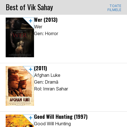
Best of Vik Sahay
TOATE
FILMELE
Wer
(2013)
Wer
Gen: Horror
(2011)
Afghan Luke
Gen: Dramă
Rol: Imran Sahar
Good Will Hunting
(1997)
Good Will Hunting