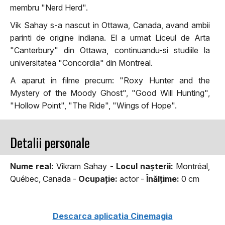
membru "Nerd Herd".
Vik Sahay s-a nascut in Ottawa, Canada, avand ambii
parinti de origine indiana. El a urmat Liceul de Arta
"Canterbury" din Ottawa, continuandu-si studiile la
universitatea "Concordia" din Montreal.
A aparut in filme precum: "Roxy Hunter and the
Mystery of the Moody Ghost", "Good Will Hunting",
"Hollow Point", "The Ride", "Wings of Hope".
Detalii personale
Nume real:
Vikram Sahay -
Locul naşterii:
Montréal,
Québec, Canada -
Ocupaţie:
actor -
Înălţime:
0 cm
Descarca aplicatia Cinemagia