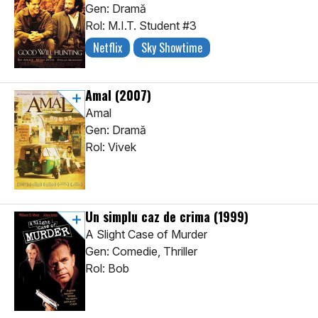
Gen: Dramă
Rol: M.I.T. Student #3
Netflix
Sky Showtime
Amal
(2007)
Amal
Gen: Dramă
Rol: Vivek
Un simplu caz de crima
(1999)
A Slight Case of Murder
Gen: Comedie, Thriller
Rol: Bob