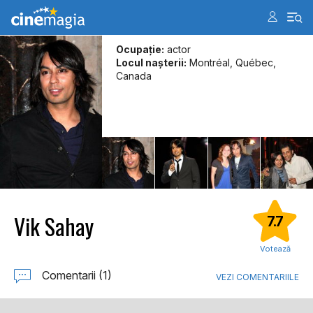
Ocupație:
actor
Locul naşterii:
Montréal, Québec,
Canada
Vik Sahay
7.7
Votează
Comentarii (1)
VEZI COMENTARIILE