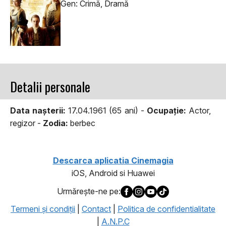
Gen: Crimă, Dramă
Detalii personale
Data naşterii:
17.04.1961 (65 ani) -
Ocupaţie:
Actor,
regizor -
Zodia:
berbec
Descarca aplicatia Cinemagia
iOS, Android si Huawei
Urmăreşte-ne pe:
Termeni şi condiţii
|
Contact
|
Politica de confidentialitate
|
A.N.P.C