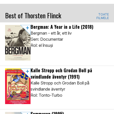
Best of Thorsten Flinck
TOATE
FILMELE
Bergman: A Year in a Life
(2018)
Bergman - ett år, ett liv
Gen: Documentar
Rol: el însuși
Kalle Stropp och Grodan Boll på
svindlande äventyr
(1991)
Kalle Stropp och Grodan Boll på
svindlande äventyr
Rol: Tonto-Turbo
Sommaren
(1995)