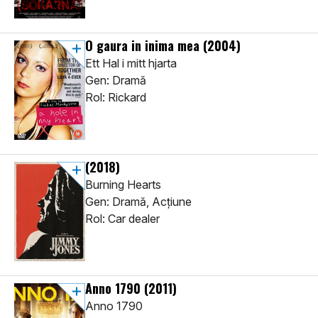
O gaura in inima mea
(2004)
Ett Hal i mitt hjarta
Gen: Dramă
Rol: Rickard
(2018)
Burning Hearts
Gen: Dramă, Acţiune
Rol: Car dealer
Anno 1790
(2011)
Anno 1790