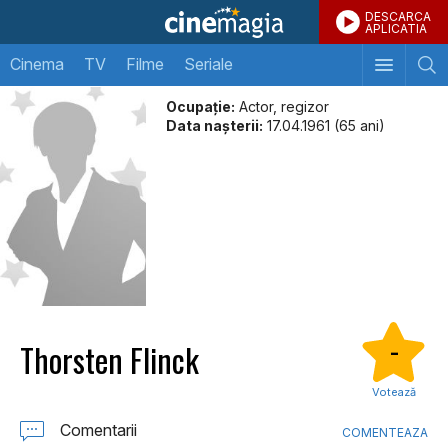
DESCARCA
APLICATIA
Cinema
TV
Filme
Seriale
Ocupație:
Actor, regizor
Data naşterii:
17.04.1961 (65 ani)
Thorsten Flinck
-
Votează
Comentarii
COMENTEAZA