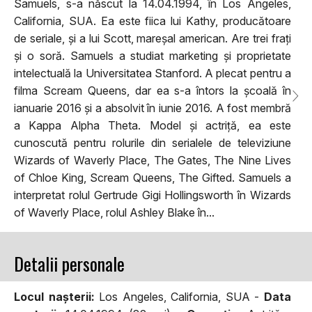
Samuels, s-a născut la 14.04.1994, în Los Angeles,
California, SUA. Ea este fiica lui Kathy, producătoare
de seriale, și a lui Scott, mareșal american. Are trei frați
și o soră. Samuels a studiat marketing și proprietate
intelectuală la Universitatea Stanford. A plecat pentru a
filma Scream Queens, dar ea s-a întors la școală în
ianuarie 2016 și a absolvit în iunie 2016. A fost membră
a Kappa Alpha Theta. Model și actriță, ea este
cunoscută pentru rolurile din serialele de televiziune
Wizards of Waverly Place, The Gates, The Nine Lives
of Chloe King, Scream Queens, The Gifted. Samuels a
interpretat rolul Gertrude Gigi Hollingsworth în Wizards
of Waverly Place, rolul Ashley Blake în...
Detalii personale
Locul naşterii:
Los Angeles, California, SUA -
Data