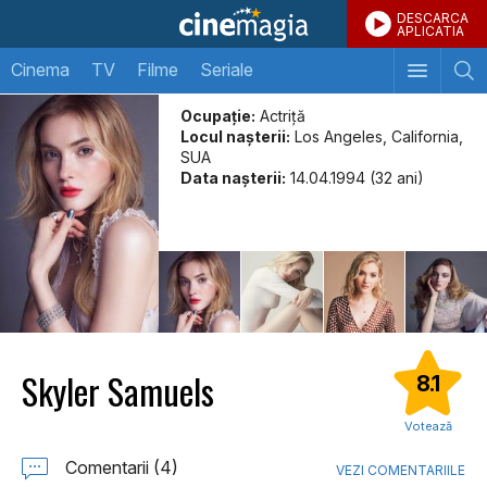
DESCARCA
APLICATIA
Cinema
TV
Filme
Seriale
Ocupație:
Actriță
Locul naşterii:
Los Angeles, California,
SUA
Data naşterii:
14.04.1994 (32 ani)
Skyler Samuels
8.1
Votează
Comentarii (4)
VEZI COMENTARIILE