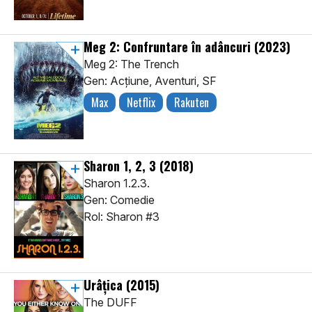
Meg 2: Confruntare în adâncuri
(2023)
Meg 2: The Trench
Gen: Acţiune, Aventuri, SF
Max
Netflix
Rakuten
Sharon 1, 2, 3
(2018)
Sharon 1.2.3.
Gen: Comedie
Rol: Sharon #3
Urâțica
(2015)
The DUFF