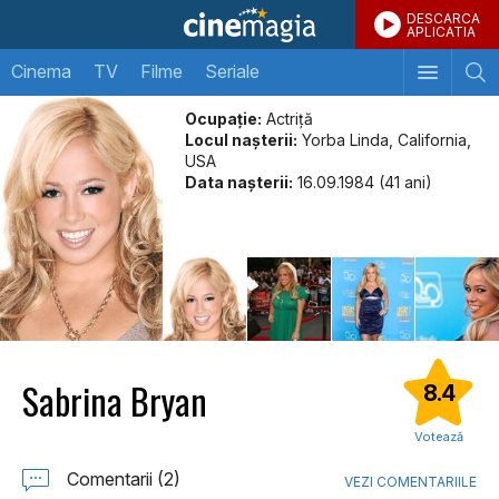
DESCARCA
APLICATIA
Cinema
TV
Filme
Seriale
Ocupație:
Actriţă
Locul naşterii:
Yorba Linda, California,
USA
Data naşterii:
16.09.1984 (41 ani)
Sabrina Bryan
8.4
Votează
Comentarii (2)
VEZI COMENTARIILE