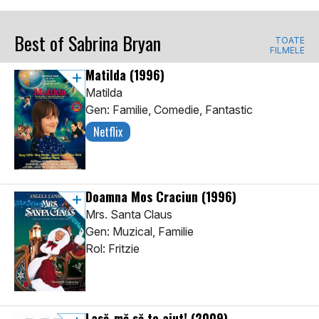
Best of Sabrina Bryan
TOATE
FILMELE
Matilda
(1996)
Matilda
Gen: Familie, Comedie, Fantastic
Netflix
Doamna Mos Craciun
(1996)
Mrs. Santa Claus
Gen: Muzical, Familie
Rol: Fritzie
Lasă-mă să te ajut!
(2009)