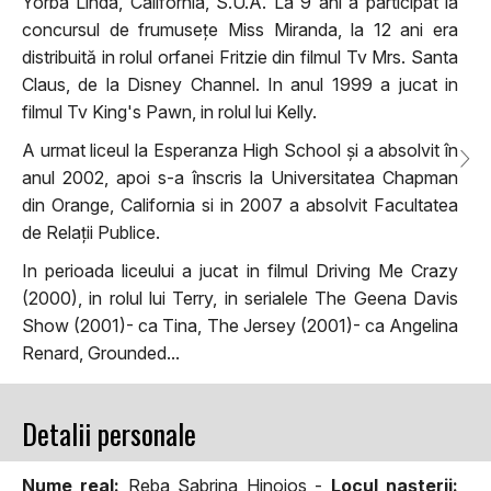
Yorba Linda, California, S.U.A. La 9 ani a participat la
concursul de frumusețe Miss Miranda, la 12 ani era
distribuită in rolul orfanei Fritzie din filmul Tv Mrs. Santa
Claus, de la Disney Channel. In anul 1999 a jucat in
filmul Tv King's Pawn, in rolul lui Kelly.
A urmat liceul la Esperanza High School și a absolvit în
anul 2002, apoi s-a înscris la Universitatea Chapman
din Orange, California si in 2007 a absolvit Facultatea
de Relații Publice.
In perioada liceului a jucat in filmul Driving Me Crazy
(2000), in rolul lui Terry, in serialele The Geena Davis
Show (2001)- ca Tina, The Jersey (2001)- ca Angelina
Renard, Grounded...
Detalii personale
Nume real:
Reba Sabrina Hinojos -
Locul naşterii: