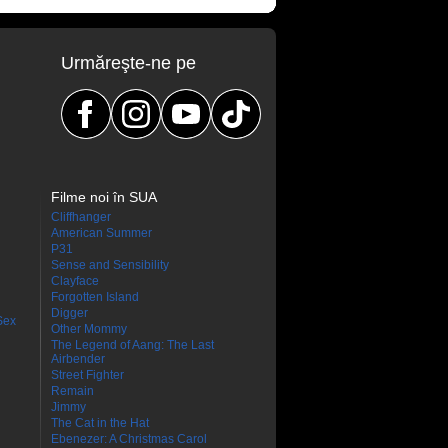
Urmăreşte-ne pe
Filme noi în SUA
Cliffhanger
American Summer
P31
Sense and Sensibility
Clayface
Forgotten Island
Digger
Sex
Other Mommy
The Legend of Aang: The Last
Airbender
Street Fighter
Remain
Jimmy
The Cat in the Hat
Ebenezer: A Christmas Carol