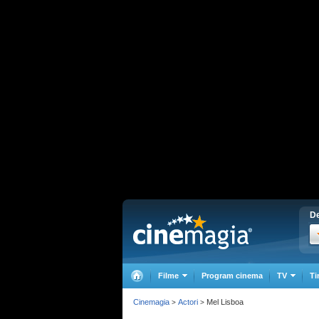
De
Filme
Program cinema
TV
Ti
Cinemagia
Actori
Mel Lisboa
>
>