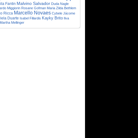
Malvino Salvador
ila Fantin
Duda Nagle
rdo Miggiorin
Rosane Gofman
Maria Zilda Bethlem
Marcello Novaes
o Ricca
Cybele Jácome
Kayky Brito
iela Duarte
Isabel Fillardis
Ilva
Martha Mellinger