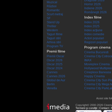
Dragoste 2026
Muzical
Horror 2026
Război
Indiene 2026
Romantic
Româneşti 2026
Scurt metraj
Index filme
SF
Stand Up
Index 2026
Thriller
Index 2025
Western
Index acţiune
Taguri filme
Index comedie
Taguri stiri
Actori populari
Arhiva stiri
Regizori populari
Program TV
Program cinema
Premii filme
Cinema Bucuresti
Premii Oscar
Cinema City Cotroc
Oscar 2026
IMAX
Oscar 2025
Movieplex Cinema
Oscar 2024
Hollywood Multiplex
Cannes
Cineplexx Baneasa
Cannes 2026
Happy Cinema
Globul de Aur
Cinema City Sun Pl
Berlin
Cinema City Mega M
Venetia
Cinema City ParkLa
Acest site fo
Copyright© 2000-2026 Cinem
Termeni şi condiţii
|
Contact
|