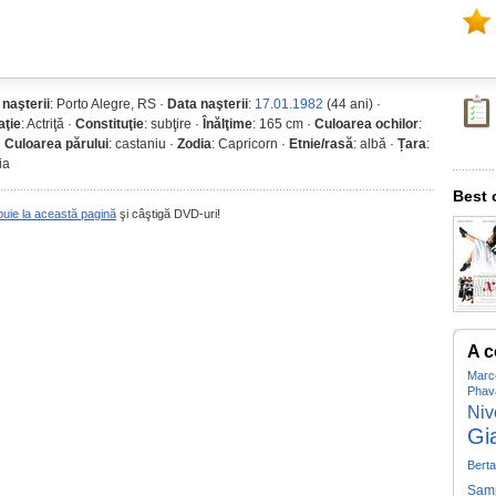
 naşterii
: Porto Alegre, RS ·
Data naşterii
:
17.01.1982
(44 ani) ·
ţie
: Actriţă ·
Constituţie
: subţire ·
Înălţime
: 165 cm ·
Culoarea ochilor
:
·
Culoarea părului
: castaniu ·
Zodia
: Capricorn ·
Etnie/rasă
: albă ·
Țara
:
ia
Best 
buie la această pagină
şi câştigă DVD-uri!
A c
Marc
Phav
Niv
Gi
Bert
Sam