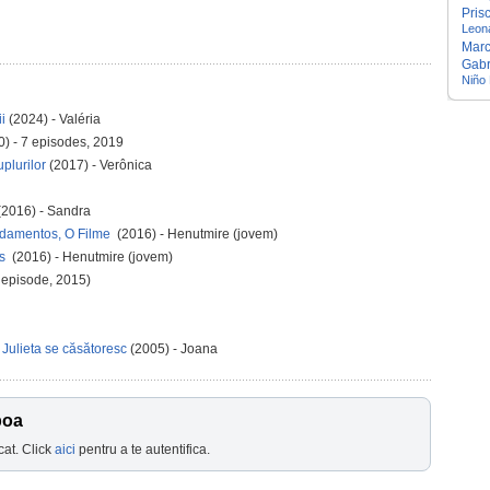
Prisc
Leona
Marc
Gabr
Niño
i
(2024) - Valéria
) - 7 episodes, 2019
plurilor
(2017) - Verônica
2016) - Sandra
damentos, O Filme
(2016) - Henutmire (jovem)
os
(2016) - Henutmire (jovem)
 episode, 2015)
Julieta se căsătoresc
(2005) - Joana
boa
cat. Click
aici
pentru a te autentifica.