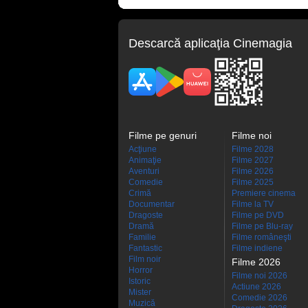
Descarcă aplicaţia Cinemagia
Filme pe genuri
Filme noi
Acţiune
Filme 2028
Animaţie
Filme 2027
Aventuri
Filme 2026
Comedie
Filme 2025
Crimă
Premiere cinema
Documentar
Filme la TV
Dragoste
Filme pe DVD
Dramă
Filme pe Blu-ray
Familie
Filme româneşti
Fantastic
Filme indiene
Film noir
Filme 2026
Horror
Filme noi 2026
Istoric
Actiune 2026
Mister
Comedie 2026
Muzică