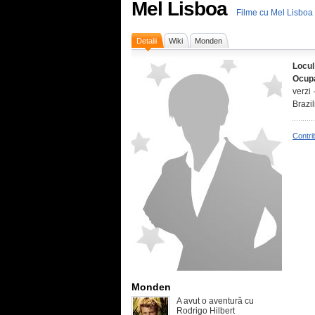
Mel Lisboa
Filme cu Mel Lisboa
Detalii
Wiki
Monden
Locul
Ocupa
verzi 
Brazil
Contri
Monden
A avut o aventură cu
Rodrigo Hilbert