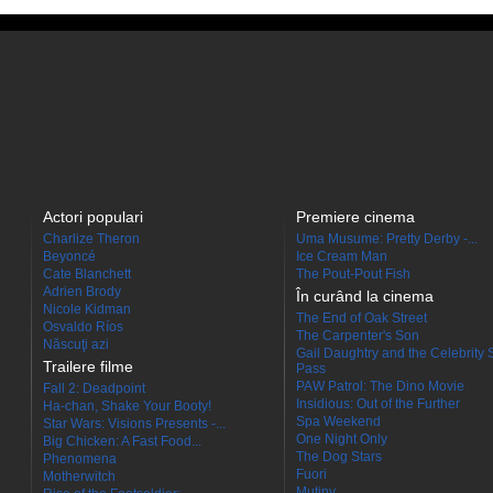
Actori populari
Premiere cinema
Charlize Theron
Uma Musume: Pretty Derby -...
Beyoncé
Ice Cream Man
Cate Blanchett
The Pout-Pout Fish
Adrien Brody
În curând la cinema
Nicole Kidman
The End of Oak Street
Osvaldo Ríos
The Carpenter's Son
Născuţi azi
Gail Daughtry and the Celebrity 
Trailere filme
Pass
PAW Patrol: The Dino Movie
Fall 2: Deadpoint
Insidious: Out of the Further
Ha-chan, Shake Your Booty!
Spa Weekend
Star Wars: Visions Presents -...
One Night Only
Big Chicken: A Fast Food...
The Dog Stars
Phenomena
Fuori
Motherwitch
Mutiny