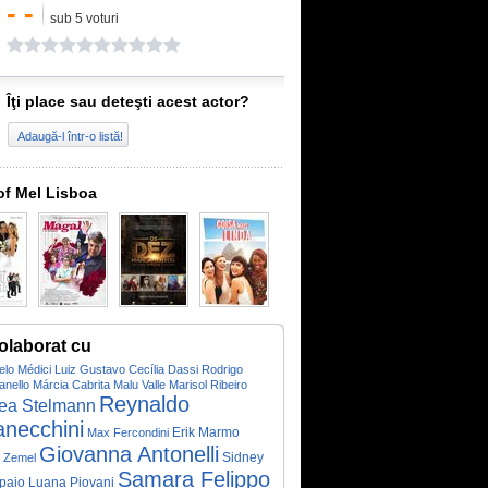
- -
sub 5 voturi
Îţi place sau deteşti acest actor?
Adaugă-l într-o listă!
of Mel Lisboa
olaborat cu
elo Médici
Luiz Gustavo
Cecília Dassi
Rodrigo
anello
Márcia Cabrita
Malu Valle
Marisol Ribeiro
Reynaldo
ea Stelmann
anecchini
Erik Marmo
Max Fercondini
Giovanna Antonelli
Sidney
a Zemel
Samara Felippo
paio
Luana Piovani