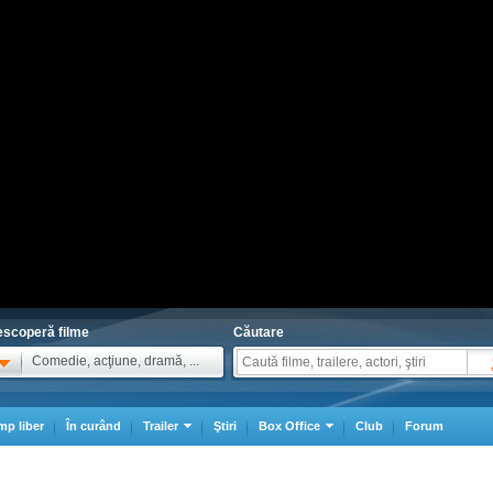
scoperă filme
Căutare
Comedie, acţiune, dramă, ...
mp liber
În curând
Trailer
Ştiri
Box Office
Club
Forum