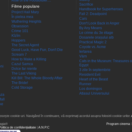
Rise of the Footsoldier:...
Sacrifice
Filme populare
Handbook for Superheroes
Project Hail Mary
Fall 2: Deadpoint
În pielea mea
Cars
Wuthering Heights
Don't Look Back in Anger
Obsession
By Any Means
Crime 101
Le crime du 3e étage
Kîzîm
Dosarele orașului alb
Hoppers
Practical Magic 2
The Secret Agent
Coyote vs. Acme
Good Luck, Have Fun, Don't Die
Iertarea
Scream 7
Värn
How to Make a Killing
Cats in the Museum: Treasures o
Cazul Samca
Egypt
eni
Dolce far niente
3 zile în septembrie
The Last Viking
Resident Evil
Kill Bill: The Whole Bloody Affair
Heart of the Beast
The Bride!
Runner
Cold Storage
Los domingos
Atlasul Universului
aza
all
ke
losește cookie-uri. Navigând în continuare, vă exprimați acordul asupra folosirii cookie-urilor.
agia®
Program cinema
Politica de confidențialitate
|
A.N.P.C