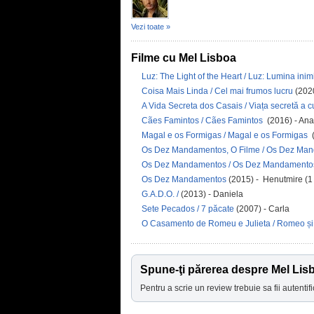
Vezi toate »
Filme cu Mel Lisboa
Luz: The Light of the Heart / Luz: Lumina inimi
Coisa Mais Linda / Cel mai frumos lucru
(2020
A Vida Secreta dos Casais / Viața secretă a cu
Cães Famintos / Cães Famintos
(2016) - Ana
Magal e os Formigas / Magal e os Formigas
(
Os Dez Mandamentos, O Filme / Os Dez Man
Os Dez Mandamentos / Os Dez Mandament
Os Dez Mandamentos
(2015) - Henutmire (1
G.A.D.O. /
(2013) - Daniela
Sete Pecados / 7 păcate
(2007) - Carla
O Casamento de Romeu e Julieta / Romeo și 
Spune-ţi părerea despre Mel Lis
Pentru a scrie un review trebuie sa fii autentifi