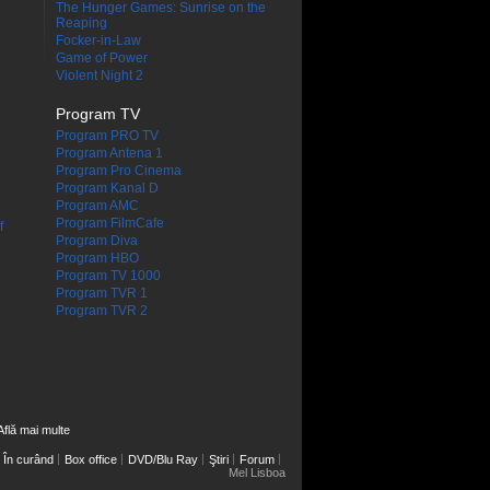
The Hunger Games: Sunrise on the
Reaping
Focker-in-Law
Game of Power
Violent Night 2
Program TV
Program PRO TV
Program Antena 1
Program Pro Cinema
Program Kanal D
Program AMC
Program FilmCafe
f
Program Diva
Program HBO
Program TV 1000
Program TVR 1
Program TVR 2
Află mai multe
În curând
Box office
DVD/Blu Ray
Ştiri
Forum
Mel Lisboa