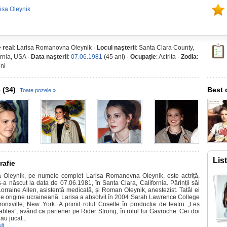
isa Oleynik
 real
: Larisa Romanovna Oleynik ·
Locul naşterii
: Santa Clara County,
ornia, USA ·
Data naşterii
:
07.06.1981
(45 ani) ·
Ocupaţie
: Actrita ·
Zodia
:
ni
 (34)
Best 
Toate pozele »
Lis
rafie
a Oleynik, pe numele complet Larisa Romanovna Oleynik, este actriță,
s-a născut la data de 07.06.1981, în Santa Clara, California. Părinții săi
Lorraine Allen, asistentă medicală, și Roman Oleynik, anestezist. Tatăl ei
de origine ucraineană. Larisa a absolvit în 2004 Sarah Lawrence College
ronxville, New York. A primit rolul Cosette în producția de teatru „Les
ables”, având ca partener pe Rider Strong, în rolul lui Gavroche. Cei doi
 au jucat...
lt