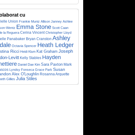
olaborat cu
ielle Union
Frankie Muniz
Allison Janney
Ashlee
Emma Stone
son-Wentz
Scott Caan
Cerina Vincent
de la Reguera
Christopher Lloyd
Ashley
elle Panabaker
Bryan Cranston
sdale
Heath Ledger
Octavia Spencer
Joseph
stina Ricci
Kat Graham
Heidi Klum
Hayden
don-Levitt
Kelly Stables
ettiere
Sara Paxton
Mark
Daniel Dae Kim
Susan
ascos
Lyndsy Fonseca
Grace Park
andon
Alex O'Loughlin
Rosanna Arquette
Julia Stiles
beth Gillies