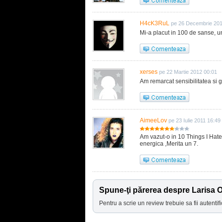
H4cK3RuL
pe 26 Decembrie 201
Mi-a placut in 100 de sanse, u
xerses
pe 22 Martie 2012 00:01
Am remarcat sensibilitatea si g
AimeeLov
pe 23 Iulie 2011 16:49
Am vazut-o in 10 Things I Hate 
energica ,Merita un 7.
Spune-ţi părerea despre Larisa 
Pentru a scrie un review trebuie sa fii autentifi