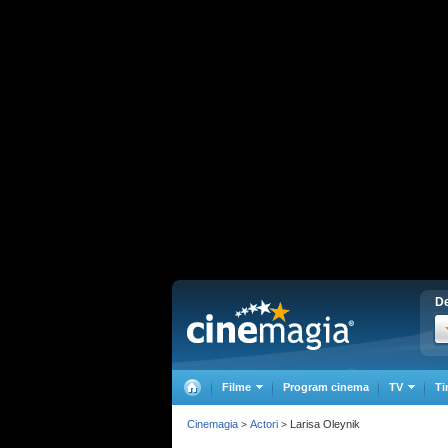
De
Filme
Program cinema
TV
Ti
Cinemagia
Actori
Larisa Oleynik
>
>