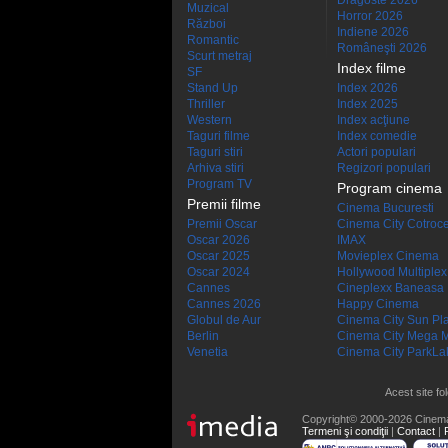
Dragoste 2026
Muzical
Horror 2026
Război
Indiene 2026
Romantic
Româneşti 2026
Scurt metraj
Index filme
SF
Stand Up
Index 2026
Thriller
Index 2025
Western
Index acţiune
Taguri filme
Index comedie
Taguri stiri
Actori populari
Arhiva stiri
Regizori populari
Program TV
Program cinema
Premii filme
Cinema Bucuresti
Premii Oscar
Cinema City Cotroc
Oscar 2026
IMAX
Oscar 2025
Movieplex Cinema
Oscar 2024
Hollywood Multiplex
Cannes
Cineplexx Baneasa
Cannes 2026
Happy Cinema
Globul de Aur
Cinema City Sun Pl
Berlin
Cinema City Mega M
Venetia
Cinema City ParkLa
Acest site fo
Copyright© 2000-2026 Cinem
Termeni şi condiţii
|
Contact
|