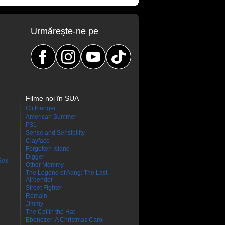
Urmăreşte-ne pe
Filme noi în SUA
Cliffhanger
American Summer
P31
Sense and Sensibility
Clayface
Forgotten Island
Digger
Sex
Other Mommy
The Legend of Aang: The Last
Airbender
Street Fighter
Remain
Jimmy
The Cat in the Hat
Ebenezer: A Christmas Carol