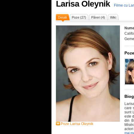
Larisa Oleynik
Filme cu Lar
Detalii
Poze (27)
Păreri (4)
Wiki
Nume
Calif
Geme
Poze
Biog
Laris
care 
sunt 
este 
din B
Poze Larisa Oleynik
Misér
actori
mai mu