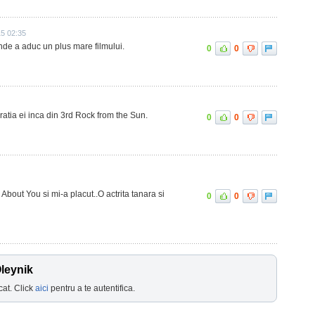
5 02:35
nde a aduc un plus mare filmului.
0
0
ratia ei inca din 3rd Rock from the Sun.
0
0
About You si mi-a placut..O actrita tanara si
0
0
Oleynik
cat. Click
aici
pentru a te autentifica.