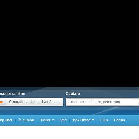
scoperă filme
Căutare
Comedie, acţiune, dramă, ...
mp liber
În curând
Trailer
Ştiri
Box Office
Club
Forum