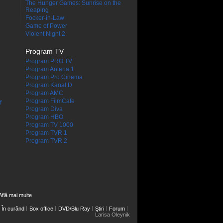
The Hunger Games: Sunrise on the
Reaping
Focker-in-Law
Game of Power
Violent Night 2
Program TV
Program PRO TV
Program Antena 1
Program Pro Cinema
Program Kanal D
Program AMC
Program FilmCafe
f
Program Diva
Program HBO
Program TV 1000
Program TVR 1
Program TVR 2
Află mai multe
În curând
Box office
DVD/Blu Ray
Ştiri
Forum
Larisa Oleynik