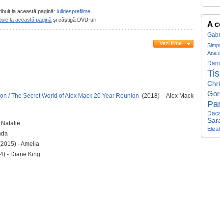
ribuit la această pagină:
Iulidesprefilme
buie la această pagină
şi câştigă DVD-uri!
A c
Gabr
Vezi filme
Simp
Ana 
Dani
Ti
Chri
Gor
on / The Secret World of Alex Mack 20 Year Reunion
(2018) - Alex Mack
Pan
Dac
Sar
 Natalie
Eliza
nda
2015) - Amelia
4) - Diane King