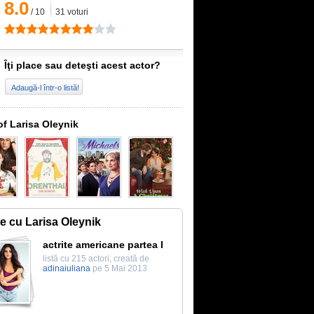
8.0
/
10
31
voturi
Îţi place sau deteşti acest actor?
Adaugă-l într-o listă!
of Larisa Oleynik
te cu Larisa Oleynik
actrite americane partea I
listă cu 215 actori, creată de
adinaiuliana
pe 5 Mai 2013