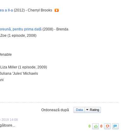
ea a II-a
(2012) - Cherryl Brooks
mpreună, pentru prima dată
(2008) - Brenda
 Zoe (1 episode, 2008)
Venable
 Liza Miller (1 episode, 2009)
Juliana 'Jules' Michaels
ani
Ordonează după
Data
Rating
e 2019 14:08
gătoare...
0
0