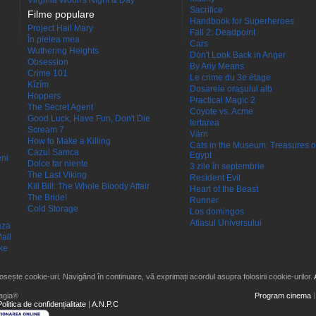
Virginia Woolf's Night & Day
Sacrifice
Filme populare
Handbook for Superheroes
Project Hail Mary
Fall 2: Deadpoint
În pielea mea
Cars
Wuthering Heights
Don't Look Back in Anger
Obsession
By Any Means
Crime 101
Le crime du 3e étage
Kîzîm
Dosarele orașului alb
Hoppers
Practical Magic 2
The Secret Agent
Coyote vs. Acme
Good Luck, Have Fun, Don't Die
Iertarea
Scream 7
Värn
How to Make a Killing
Cats in the Museum: Treasures o
Cazul Samca
Egypt
eni
Dolce far niente
3 zile în septembrie
The Last Viking
Resident Evil
Kill Bill: The Whole Bloody Affair
Heart of the Beast
The Bride!
Runner
Cold Storage
Los domingos
Atlasul Universului
aza
all
ke
losește cookie-uri. Navigând în continuare, vă exprimați acordul asupra folosirii cookie-urilor.
agia®
Program cinema
Politica de confidențialitate
|
A.N.P.C