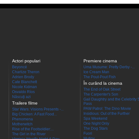
Actori populari
Premiere cinema
Beyoncé
Uma Musume: Pretty Derby -...
Charlize Theron
Ice Cream Man
Adrien Brody
The Pout-Pout Fish
Cate Blanchett
În curând la cinema
Nicole Kidman
The End of Oak Street
Osvaldo Ríos
The Carpenter's Son
Născuţi azi
Gail Daughtry and the Celebrity 
Trailere filme
Pass
PAW Patrol: The Dino Movie
Star Wars: Visions Presents -...
Insidious: Out of the Further
Big Chicken: A Fast Food...
Spa Weekend
Phenomena
One Night Only
Motherwitch
The Dog Stars
Rise of the Footsoldier:...
Fuori
The Girl in the River
Mutiny