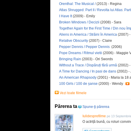
Orenthal: The Musical /
(2013) - Regina
Atlas Shrugged: Part II / Revolta lui Atlas: Part
I Have It
(2009) - Emily
Broken Windows / Decizii
(2008) - Sara
Together Again for the First Time / Din nou î
Aliens in America / Străini în America
(2007) -
Relative Obscurity
(2007) - Claire
Pepper Dennis / Pepper Dennis
(2006)
Pope Dreams / Ritmul vietii
(2006) - Maggie 
Bringing Rain
(2003) - Ori Swords
Without a Trace / Dispăruți fără urmă
(2002) -
A Time for Dancing / In pasi de dans
(2002) - 
An American Rhapsody
(2001) - Maria la 18 
100 Girls / 100 de șanse
(2000) - Wendy
Vezi toate filmele
Părerea ta
Spune-ţi părerea
Iulidesprefilme
pe 13 Septembri
O actriță bună, cu roluri convin