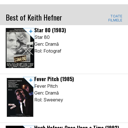
Best of Keith Hefner
TOATE
FILMELE
Star 80
(1983)
Star 80
Gen: Dramă
Rol: Fotograf
Fever Pitch
(1985)
Fever Pitch
Gen: Dramă
Rol: Sweeney
Hugh Hefner: Once Upon a Time
(1992)