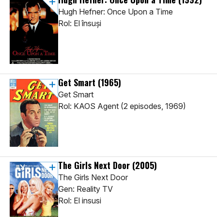
Hugh Hefner: Once Upon a Time
Rol: El însuși
Get Smart
(1965)
Get Smart
Rol: KAOS Agent (2 episodes, 1969)
The Girls Next Door
(2005)
The Girls Next Door
Gen: Reality TV
Rol: El insusi