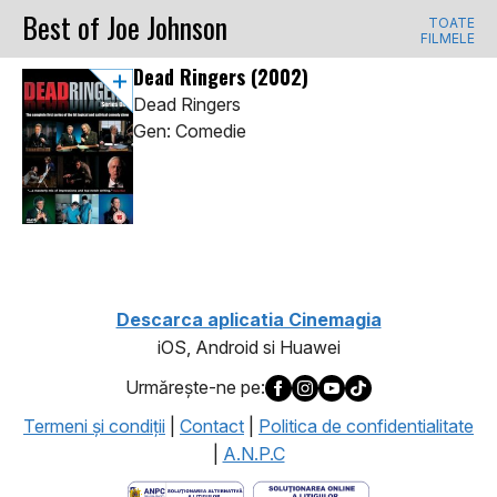
Best of Joe Johnson
TOATE
FILMELE
Dead Ringers
(2002)
Dead Ringers
Gen: Comedie
Descarca aplicatia Cinemagia
iOS, Android si Huawei
Urmăreşte-ne pe:
Termeni şi condiţii
|
Contact
|
Politica de confidentialitate
|
A.N.P.C