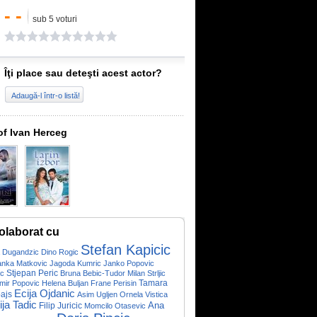
- -
sub 5 voturi
Îţi place sau deteşti acest actor?
Adaugă-l într-o listă!
of Ivan Herceg
olaborat cu
Stefan Kapicic
a Dugandzic
Dino Rogic
anka Matkovic
Jagoda Kumric
Janko Popovic
Stjepan Peric
ic
Bruna Bebic-Tudor
Milan Strljic
Tamara
mir Popovic
Helena Buljan
Frane Perisin
Ecija Ojdanic
ajs
Asim Ugljen
Ornela Vistica
ja Tadic
Ana
Filip Juricic
Momcilo Otasevic