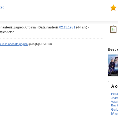
ceg
 naşterii
: Zagreb, Croatia ·
Data naşterii
:
02.11.1981
(44 ani) ·
ţie
: Actor
buie la această pagină
şi câştigă DVD-uri!
Best 
A c
Petr
Jadr
Volar
Brani
Garb
Mari