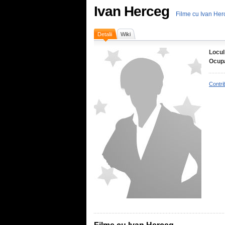
Ivan Herceg
Filme cu Ivan Her
Detalii
Wiki
Locul
Ocupa
Contri