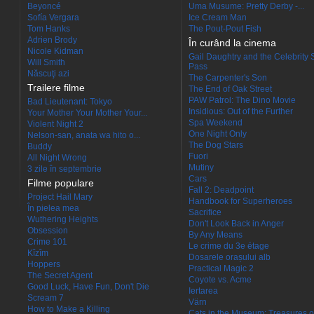
Beyoncé
Uma Musume: Pretty Derby -...
Sofía Vergara
Ice Cream Man
Tom Hanks
The Pout-Pout Fish
Adrien Brody
În curând la cinema
Nicole Kidman
Gail Daughtry and the Celebrity 
Will Smith
Pass
Născuţi azi
The Carpenter's Son
Trailere filme
The End of Oak Street
PAW Patrol: The Dino Movie
Bad Lieutenant: Tokyo
Insidious: Out of the Further
Your Mother Your Mother Your...
Spa Weekend
Violent Night 2
One Night Only
Nelson-san, anata wa hito o...
The Dog Stars
Buddy
Fuori
All Night Wrong
Mutiny
3 zile în septembrie
Cars
Filme populare
Fall 2: Deadpoint
Project Hail Mary
Handbook for Superheroes
În pielea mea
Sacrifice
Wuthering Heights
Don't Look Back in Anger
Obsession
By Any Means
Crime 101
Le crime du 3e étage
Kîzîm
Dosarele orașului alb
Hoppers
Practical Magic 2
The Secret Agent
Coyote vs. Acme
Good Luck, Have Fun, Don't Die
Iertarea
Scream 7
Värn
How to Make a Killing
Cats in the Museum: Treasures o