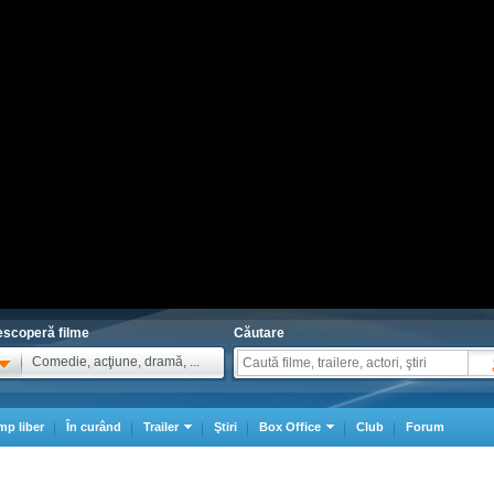
scoperă filme
Căutare
Comedie, acţiune, dramă, ...
mp liber
În curând
Trailer
Ştiri
Box Office
Club
Forum