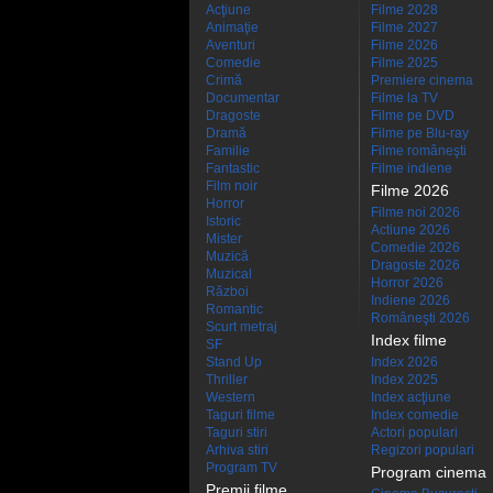
Acţiune
Filme 2028
Animaţie
Filme 2027
Aventuri
Filme 2026
Comedie
Filme 2025
Crimă
Premiere cinema
Documentar
Filme la TV
Dragoste
Filme pe DVD
Dramă
Filme pe Blu-ray
Familie
Filme româneşti
Fantastic
Filme indiene
Film noir
Filme 2026
Horror
Filme noi 2026
Istoric
Actiune 2026
Mister
Comedie 2026
Muzică
Dragoste 2026
Muzical
Horror 2026
Război
Indiene 2026
Romantic
Româneşti 2026
Scurt metraj
Index filme
SF
Stand Up
Index 2026
Thriller
Index 2025
Western
Index acţiune
Taguri filme
Index comedie
Taguri stiri
Actori populari
Arhiva stiri
Regizori populari
Program TV
Program cinema
Premii filme