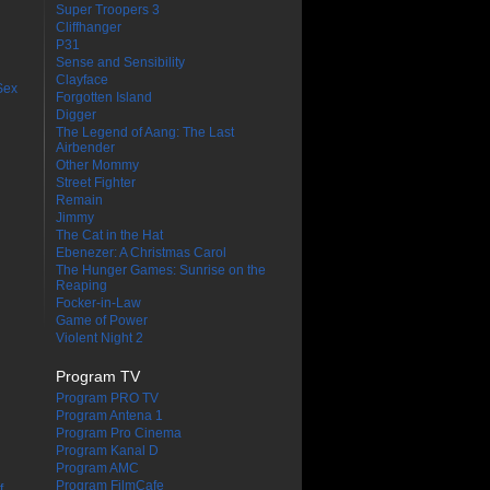
Super Troopers 3
Cliffhanger
P31
Sense and Sensibility
Clayface
Sex
Forgotten Island
Digger
The Legend of Aang: The Last
Airbender
Other Mommy
Street Fighter
Remain
Jimmy
The Cat in the Hat
Ebenezer: A Christmas Carol
The Hunger Games: Sunrise on the
Reaping
Focker-in-Law
Game of Power
Violent Night 2
Program TV
Program PRO TV
Program Antena 1
Program Pro Cinema
Program Kanal D
Program AMC
Program FilmCafe
f