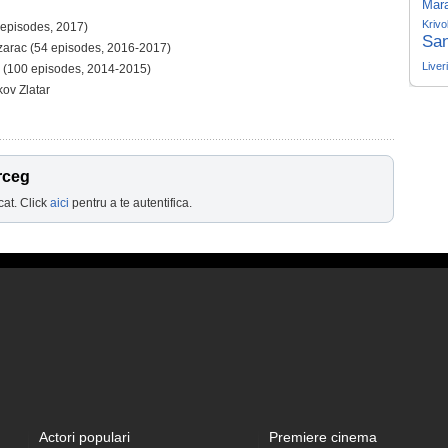
Mar
Krivo
 episodes, 2017)
San
zarac (54 episodes, 2016-2017)
Liver
 (100 episodes, 2014-2015)
kov Zlatar
rceg
cat. Click
aici
pentru a te autentifica.
Actori populari
Premiere cinema