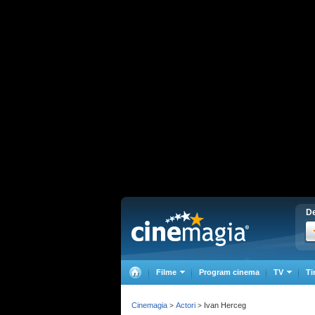
De
Filme
Program cinema
TV
Ti
Cinemagia
Actori
Ivan Herceg
>
>