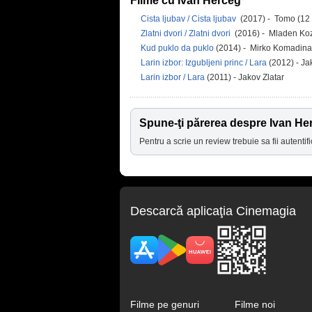
Filme cu Ivan Herceg
Cista ljubav / Cista ljubav
(2017) - Tomo (12
Zlatni dvori / Zlatni dvori
(2016) - Mladen Ko
Kud puklo da puklo
(2014) - Mirko Komadina
Larin izbor: Izgubljeni princ / Lara
(2012) - Ja
Larin izbor / Lara
(2011) - Jakov Zlatar
Spune-ţi părerea despre Ivan He
Pentru a scrie un review trebuie sa fii autentifi
Descarcă aplicaţia Cinemagia
Filme pe genuri
Filme noi