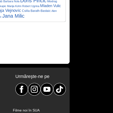
Doris Pincic
as
Barbara Nola
Miodrag
Mladen Vulic
kapic
Marija Kohn
Robert Ugrina
ja Vejnovic
Csilla Barath-Bastaic
Alen
Jana Milic
ic
Urmăreşte-ne pe
Filme noi în SUA