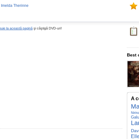
 Imelda Therinne
buie la această pagină
şi câştigă DVD-uri!
Best 
A c
Ma
Nirin
Gal
La
Dav
Ell