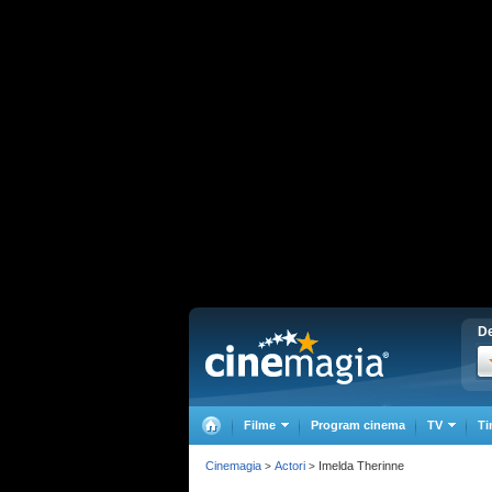
De
Filme
Program cinema
TV
Ti
Cinemagia
Actori
Imelda Therinne
>
>