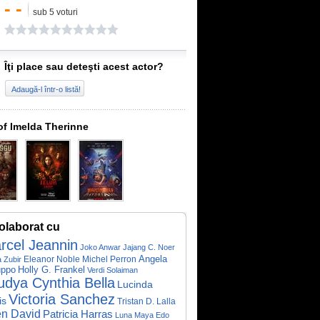
- -
sub 5 voturi
Îţi place sau deteşti acest actor?
Adaugă-l într-o listă!
of Imelda Therinne
olaborat cu
rcel Jeannin
Joko Anwar
Jajang C. Noer
Angela
Eleanor Noble
Michel Perron
a Zubir
uppo
Holly G. Frankel
Verdi Solaiman
udya Cynthia Bella
Lucinda
Victoria Sanchez
is
Tristan D. Lalla
en David
Patricia Harras
Luna Maya
Edo