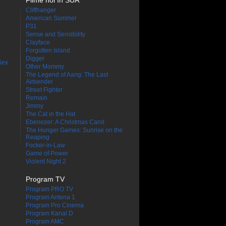
Filme noi în SUA
Cliffhanger
American Summer
P31
Sense and Sensibility
Clayface
Forgotten Island
Digger
Sex
Other Mommy
The Legend of Aang: The Last
Airbender
Street Fighter
Remain
Jimmy
The Cat in the Hat
Ebenezer: A Christmas Carol
The Hunger Games: Sunrise on the
Reaping
Focker-in-Law
Game of Power
Violent Night 2
Program TV
Program PRO TV
Program Antena 1
Program Pro Cinema
Program Kanal D
Program AMC