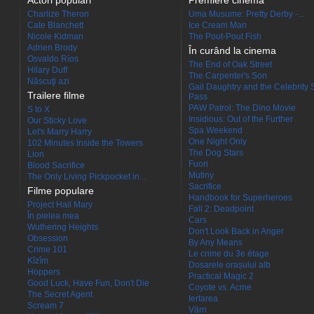
Actori populari
Premiere cinema
Charlize Theron
Uma Musume: Pretty Derby -...
Cate Blanchett
Ice Cream Man
Nicole Kidman
The Pout-Pout Fish
Adrien Brody
În curând la cinema
Osvaldo Ríos
The End of Oak Street
Hilary Duff
The Carpenter's Son
Născuţi azi
Gail Daughtry and the Celebrity 
Trailere filme
Pass
PAW Patrol: The Dino Movie
S to X
Insidious: Out of the Further
Our Sticky Love
Spa Weekend
Let's Marry Harry
One Night Only
102 Minutes Inside the Towers
The Dog Stars
Lion
Fuori
Blood Sacrifice
Mutiny
The Only Living Pickpocket in...
Sacrifice
Filme populare
Handbook for Superheroes
Project Hail Mary
Fall 2: Deadpoint
În pielea mea
Cars
Wuthering Heights
Don't Look Back in Anger
Obsession
By Any Means
Crime 101
Le crime du 3e étage
Kîzîm
Dosarele orașului alb
Hoppers
Practical Magic 2
Good Luck, Have Fun, Don't Die
Coyote vs. Acme
The Secret Agent
Iertarea
Scream 7
Värn