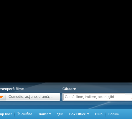
scoperă filme
Căutare
Comedie, acţiune, dramă, ...
mp liber
În curând
Trailer
Ştiri
Box Office
Club
Forum