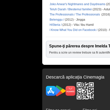
Joko Anwar's Nightmares and Daydreams
(2
Teluh Darah / Blestemul familiei
(2023) - Astut
The Professionals / The Professionals
(2016)
Belenggu /
(2012) - Jingga
Hi5teria /
(2012) - Vita / Ibu Hamil
I Know What You Did on Facebook /
(2010) -
Spune-ţi părerea despre Imelda 
Pentru a scrie un review trebuie sa fii autentifi
Descarcă aplicaţia Cinemagia