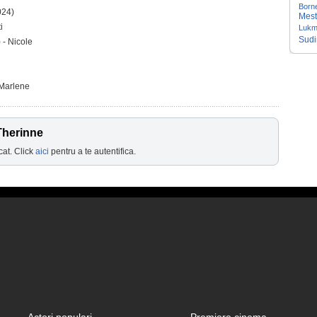
Born
024)
Mest
i
Lukm
Sudi
 - Nicole
 Marlene
Therinne
cat. Click
aici
pentru a te autentifica.