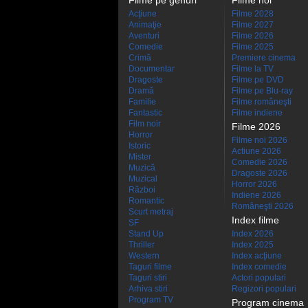
Filme pe genuri
Filme noi
Acţiune
Filme 2028
Animaţie
Filme 2027
Aventuri
Filme 2026
Comedie
Filme 2025
Crimă
Premiere cinema
Documentar
Filme la TV
Dragoste
Filme pe DVD
Dramă
Filme pe Blu-ray
Familie
Filme româneşti
Fantastic
Filme indiene
Film noir
Filme 2026
Horror
Filme noi 2026
Istoric
Actiune 2026
Mister
Comedie 2026
Muzică
Dragoste 2026
Muzical
Horror 2026
Război
Indiene 2026
Romantic
Româneşti 2026
Scurt metraj
Index filme
SF
Stand Up
Index 2026
Thriller
Index 2025
Western
Index acţiune
Taguri filme
Index comedie
Taguri stiri
Actori populari
Arhiva stiri
Regizori populari
Program TV
Program cinema