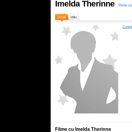
Imelda Therinne
Filme cu
Detalii
Wiki
Contri
Filme cu Imelda Therinne