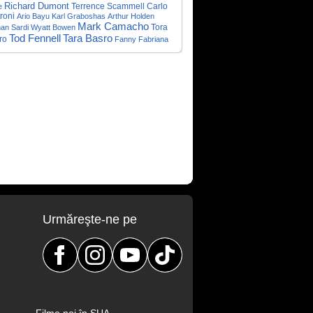
Richard Dumont
Terrence Scammell
Carlo
e
roni
Ario Bayu
Karl Graboshas
Arthur Holden
Mark Camacho
Tora
an Sardi
Wyatt Bowen
Tod Fennell
Tara Basro
ro
Fanny Fabriana
Urmăreşte-ne pe