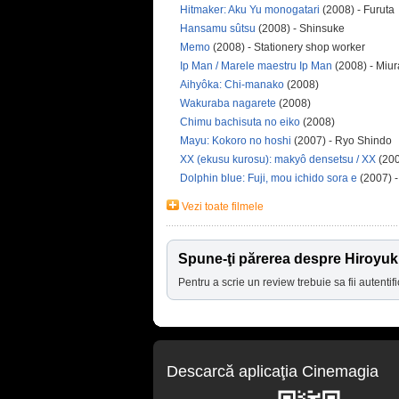
Hitmaker: Aku Yu monogatari
(2008) - Furuta
Hansamu sûtsu
(2008) - Shinsuke
Memo
(2008) - Stationery shop worker
Ip Man / Marele maestru Ip Man
(2008) - Miu
Aihyôka: Chi-manako
(2008)
Wakuraba nagarete
(2008)
Chimu bachisuta no eiko
(2008)
Mayu: Kokoro no hoshi
(2007) - Ryo Shindo
XX (ekusu kurosu): makyô densetsu / XX
(200
Dolphin blue: Fuji, mou ichido sora e
(2007) 
Vezi toate filmele
Spune-ţi părerea despre Hiroyuki
Pentru a scrie un review trebuie sa fii autentifi
Descarcă aplicaţia Cinemagia