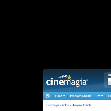
De
Filme
Program cinema
TV
Ti
Cinemagia
Actori
Hiroyuki Ikeuchi
>
>