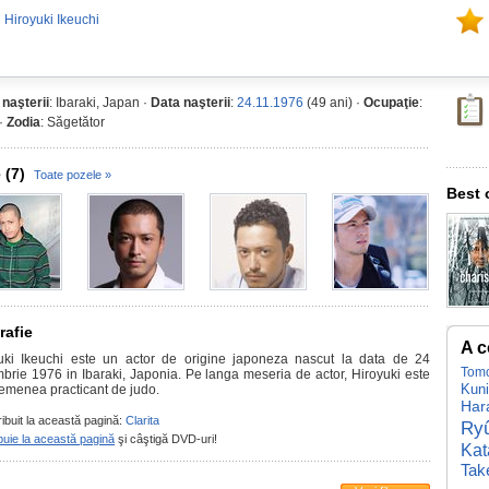
 Hiroyuki Ikeuchi
 naşterii
: Ibaraki, Japan ·
Data naşterii
:
24.11.1976
(49 ani) ·
Ocupaţie
:
 ·
Zodia
: Săgetător
 (7)
Toate pozele »
Best 
rafie
A c
uki Ikeuchi este un actor de origine japoneza nascut la data de 24
Tomo
brie 1976 in Ibaraki, Japonia. Pe langa meseria de actor, Hiroyuki este
Kun
emenea practicant de judo.
Har
ribuit la această pagină:
Clarita
Ryû
buie la această pagină
şi câştigă DVD-uri!
Kat
Tak