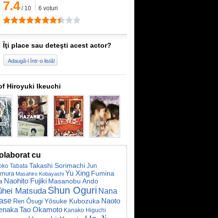
7.4
/
10
6
voturi
Îţi place sau deteşti acest actor?
Adaugă-l într-o listă!
of Hiroyuki Ikeuchi
olaborat cu
Takashi Sorimachi
Jun
ko Tabata
Yu Xing
imura
Fumina
Masahiro Kobayashi
Naohito Fujiki
Masanobu Ando
a
Shun Oguri
hei Matsuda
Nana
ase
Yôsuke Kubozuka
Naoto
Ren Ôsugi
Tao Okamoto
enaka
Kanako Higuchi