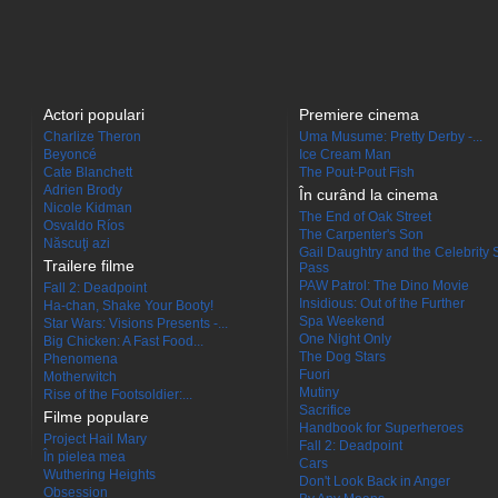
Actori populari
Premiere cinema
Charlize Theron
Uma Musume: Pretty Derby -...
Beyoncé
Ice Cream Man
Cate Blanchett
The Pout-Pout Fish
Adrien Brody
În curând la cinema
Nicole Kidman
The End of Oak Street
Osvaldo Ríos
The Carpenter's Son
Născuţi azi
Gail Daughtry and the Celebrity 
Trailere filme
Pass
PAW Patrol: The Dino Movie
Fall 2: Deadpoint
Insidious: Out of the Further
Ha-chan, Shake Your Booty!
Spa Weekend
Star Wars: Visions Presents -...
One Night Only
Big Chicken: A Fast Food...
The Dog Stars
Phenomena
Fuori
Motherwitch
Mutiny
Rise of the Footsoldier:...
Sacrifice
Filme populare
Handbook for Superheroes
Project Hail Mary
Fall 2: Deadpoint
În pielea mea
Cars
Wuthering Heights
Don't Look Back in Anger
Obsession