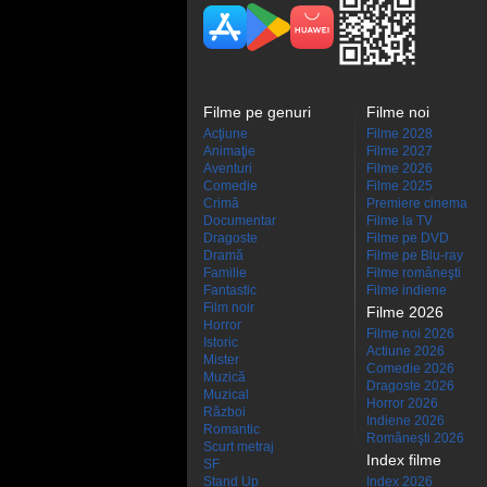
Filme pe genuri
Filme noi
Acţiune
Filme 2028
Animaţie
Filme 2027
Aventuri
Filme 2026
Comedie
Filme 2025
Crimă
Premiere cinema
Documentar
Filme la TV
Dragoste
Filme pe DVD
Dramă
Filme pe Blu-ray
Familie
Filme româneşti
Fantastic
Filme indiene
Film noir
Filme 2026
Horror
Filme noi 2026
Istoric
Actiune 2026
Mister
Comedie 2026
Muzică
Dragoste 2026
Muzical
Horror 2026
Război
Indiene 2026
Romantic
Româneşti 2026
Scurt metraj
Index filme
SF
Stand Up
Index 2026