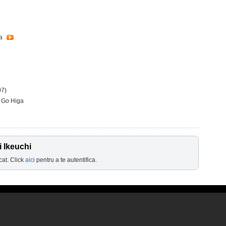
ra
7)
- Go Higa
 Ikeuchi
cat. Click
aici
pentru a te autentifica.