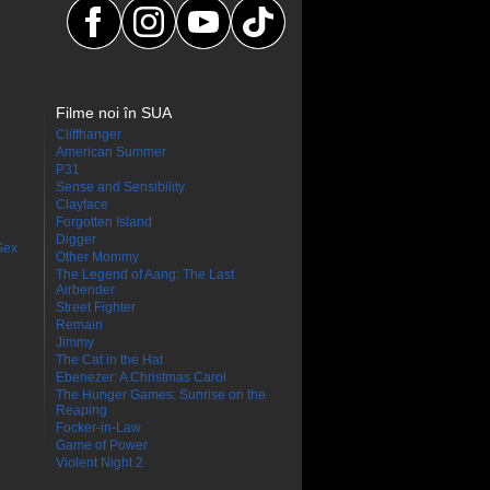
Filme noi în SUA
Cliffhanger
American Summer
P31
Sense and Sensibility
Clayface
Forgotten Island
Digger
Sex
Other Mommy
The Legend of Aang: The Last
Airbender
Street Fighter
Remain
Jimmy
The Cat in the Hat
Ebenezer: A Christmas Carol
The Hunger Games: Sunrise on the
Reaping
Focker-in-Law
Game of Power
Violent Night 2