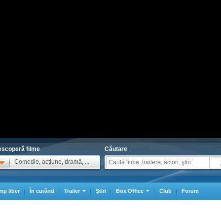
scoperă filme
Căutare
Comedie, acţiune, dramă, ...
mp liber
În curând
Trailer
Ştiri
Box Office
Club
Forum