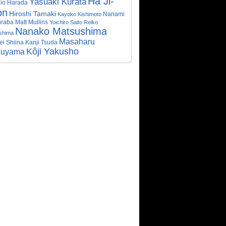
Ha Ji-
Yasuaki Kurata
io Harada
on
Hiroshi Tamaki
Nanami
Kayoko Kishimoto
uraba
Matt Mullins
Yoichiro Saito
Reiko
Nanako Matsushima
shima
Masaharu
ei Shiina
Kanji Tsuda
Kôji Yakusho
kuyama