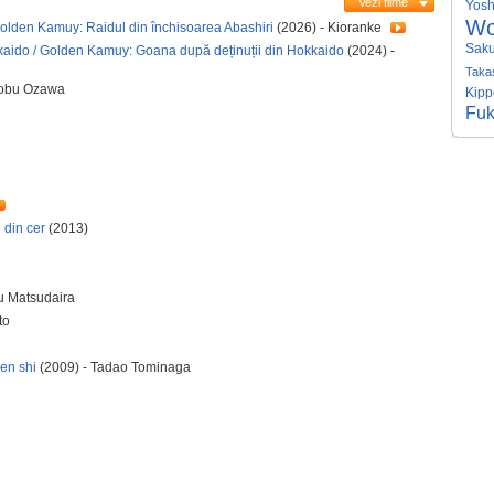
Vezi filme
Yosh
W
Golden Kamuy: Raidul din închisoarea Abashiri
(2026) - Kioranke
Sak
kaido / Golden Kamuy: Goana după deținuții din Hokkaido
(2024) -
Taka
nobu Ozawa
Kipp
Fu
 din cer
(2013)
u Matsudaira
to
ken shi
(2009) - Tadao Tominaga