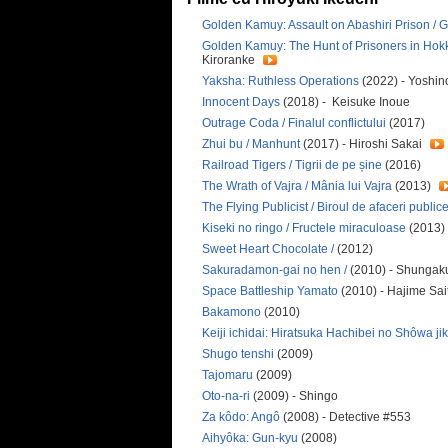
Golden Kamuy: Assault on Abashiri Prison / 
Golden Kamuy: The Hunt of Prisoners in Hok
Kiroranke
Yaksha: Ruthless Operations
(2022) - Yoshi
Innocent Days
(2018) - Keisuke Inoue
Outrage Coda / Finalul conflictului
(2017)
Zhui bu / Manhunt
(2017) - Hiroshi Sakai
Railroad Tigers / Tigrii de pe șine
(2016)
The Wrath of Vajra / Mânia lui Vajra
(2013)
The Flying Publicist / Biroul de afaceri publice
Kiseki no ringo / Fructele miraculoase
(2013)
Sweet Heart Chocolate /
(2012)
Sakuradamon-gai no hen /
(2010) - Shungak
Space Battleship Yamato
(2010) - Hajime Sai
Bakamono
(2010)
Keiji ichidai: Hiratsuka Hachibei no Shôwa ji
Shugo tenshi
(2009)
Tajomaru
(2009)
Oto-na-ri
(2009) - Shingo
Za kôdo: Angô
(2008) - Detective #553
Aihyôka: Gun-kyu
(2008)