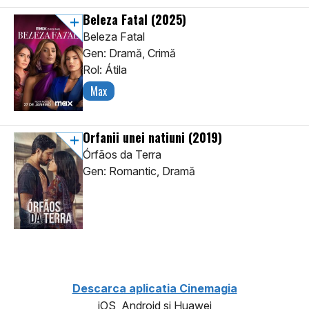
Beleza Fatal
(2025)
Beleza Fatal
Gen: Dramă, Crimă
Rol: Átila
Max
Orfanii unei natiuni
(2019)
Órfãos da Terra
Gen: Romantic, Dramă
Descarca aplicatia Cinemagia
iOS, Android si Huawei