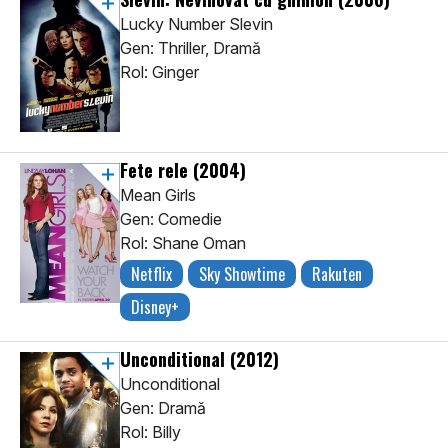
Lucky Number Slevin
Gen: Thriller, Dramă
Rol: Ginger
Fete rele
(2004)
Mean Girls
Gen: Comedie
Rol: Shane Oman
Netflix
Sky Showtime
Rakuten
Disney+
Unconditional
(2012)
Unconditional
Gen: Dramă
Rol: Billy