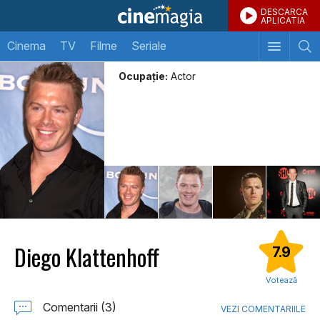
DESCARCA
APLICATIA
Cinema
TV
Filme
Seriale
Ocupație:
Actor
Diego Klattenhoff
7.9
Votează
Comentarii (3)
VEZI COMENTARIILE