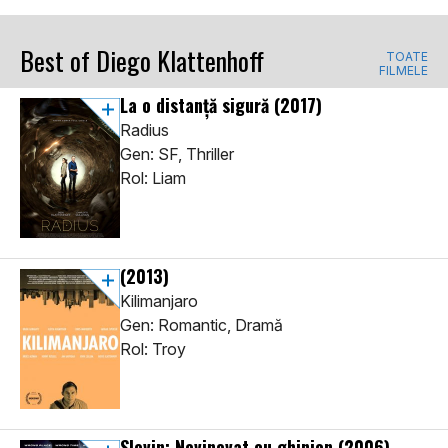
Best of Diego Klattenhoff
TOATE
FILMELE
La o distanță sigură
(2017)
Radius
Gen: SF, Thriller
Rol: Liam
(2013)
Kilimanjaro
Gen: Romantic, Dramă
Rol: Troy
Slevin: Nevinovat cu ghinion
(2006)