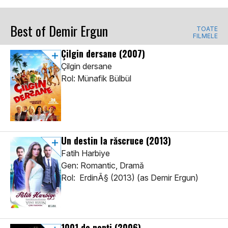
Best of Demir Ergun
TOATE
FILMELE
Çilgin dersane
(2007)
Çilgin dersane
Rol: Münafik Bülbül
Un destin la răscruce
(2013)
Fatih Harbiye
Gen: Romantic, Dramă
Rol: ErdinÃ§ (2013) (as Demir Ergun)
1001 de nopți
(2006)