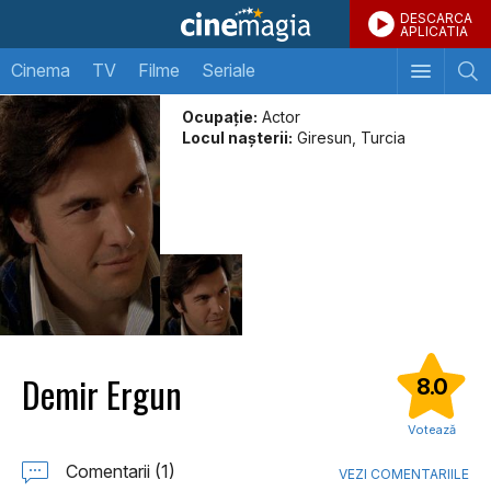
DESCARCA
APLICATIA
Cinema
TV
Filme
Seriale
Ocupație:
Actor
Locul naşterii:
Giresun, Turcia
Demir Ergun
8.0
Votează
Comentarii (1)
VEZI COMENTARIILE