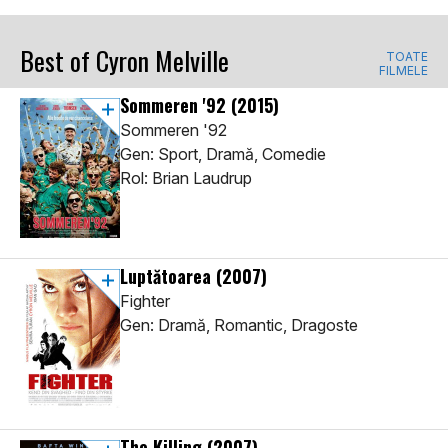
Best of Cyron Melville
TOATE
FILMELE
Sommeren '92
(2015)
Sommeren '92
Gen: Sport, Dramă, Comedie
Rol: Brian Laudrup
Luptătoarea
(2007)
Fighter
Gen: Dramă, Romantic, Dragoste
The Killing
(2007)