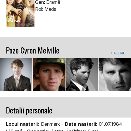
Gen: Dramă
Rol: Mads
Poze Cyron Melville
GALERIE
Detalii personale
Locul naşterii:
Denmark -
Data naşterii:
01.07.1984