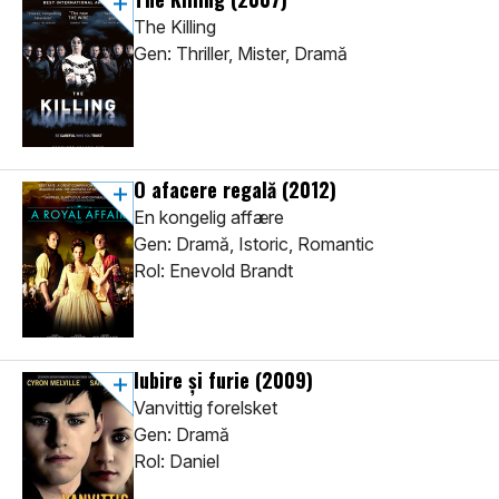
The Killing
Gen: Thriller, Mister, Dramă
O afacere regală
(2012)
En kongelig affære
Gen: Dramă, Istoric, Romantic
Rol: Enevold Brandt
Iubire și furie
(2009)
Vanvittig forelsket
Gen: Dramă
Rol: Daniel