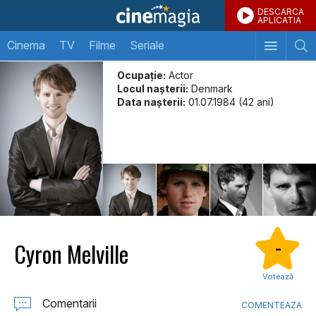
DESCARCA
APLICATIA
Cinema
TV
Filme
Seriale
Ocupație:
Actor
Locul naşterii:
Denmark
Data naşterii:
01.07.1984 (42 ani)
Cyron Melville
-
Votează
Comentarii
COMENTEAZA