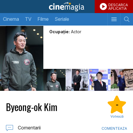
DESCARCA
APLICATIA
Cinema
TV
Filme
Seriale
Ocupație:
Actor
Byeong-ok Kim
-
Votează
Comentarii
COMENTEAZA