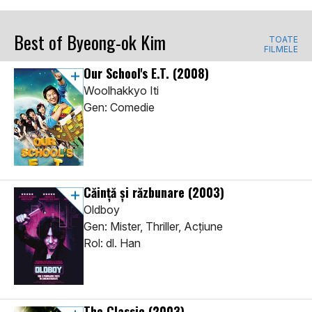
Best of Byeong-ok Kim
TOATE
FILMELE
Our School's E.T.
(2008)
Woolhakkyo Iti
Gen: Comedie
Căință și răzbunare
(2003)
Oldboy
Gen: Mister, Thriller, Acţiune
Rol: dl. Han
The Classic
(2003)