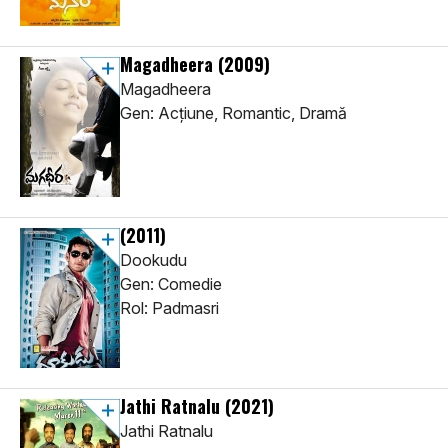
Magadheera
(2009)
Magadheera
Gen: Acţiune, Romantic, Dramă
(2011)
Dookudu
Gen: Comedie
Rol: Padmasri
Jathi Ratnalu
(2021)
Jathi Ratnalu