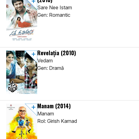
Sare Nee Istam
Gen: Romantic
Revelația
(2010)
Vedam
Gen: Dramă
Manam
(2014)
Manam
Rol: Girish Karnad