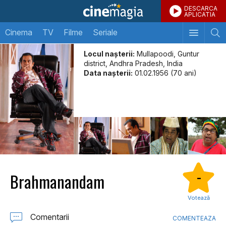
DESCARCA
APLICATIA
Cinema
TV
Filme
Seriale
Locul naşterii:
Mullapoodi, Guntur
district, Andhra Pradesh, India
Data naşterii:
01.02.1956 (70 ani)
Brahmanandam
-
Votează
Comentarii
COMENTEAZA