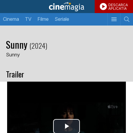
DESCARCA
APLICATIA
Cinema
TV
Filme
Seriale
Sunny
(2024)
Sunny
Trailer