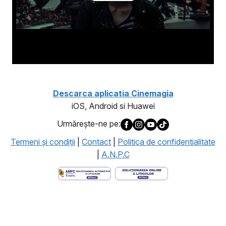
Descarca aplicatia Cinemagia
iOS, Android si Huawei
Urmăreşte-ne pe:
Termeni şi condiţii
|
Contact
|
Politica de confidentialitate
|
A.N.P.C