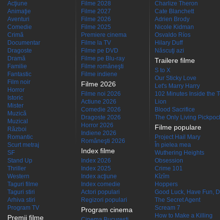
Acţiune
Filme 2028
Charlize Theron
Animaţie
Filme 2027
Cate Blanchett
Aventuri
Filme 2026
Adrien Brody
Comedie
Filme 2025
Nicole Kidman
Crimă
Premiere cinema
Osvaldo Ríos
Documentar
Filme la TV
Hilary Duff
Dragoste
Filme pe DVD
Născuţi azi
Dramă
Filme pe Blu-ray
Trailere filme
Familie
Filme româneşti
S to X
Fantastic
Filme indiene
Our Sticky Love
Film noir
Filme 2026
Let's Marry Harry
Horror
Filme noi 2026
102 Minutes Inside the 
Istoric
Actiune 2026
Lion
Mister
Comedie 2026
Blood Sacrifice
Muzică
Dragoste 2026
The Only Living Pickpocke
Muzical
Horror 2026
Filme populare
Război
Indiene 2026
Romantic
Project Hail Mary
Româneşti 2026
Scurt metraj
În pielea mea
Index filme
SF
Wuthering Heights
Stand Up
Index 2026
Obsession
Thriller
Index 2025
Crime 101
Western
Index acţiune
Kîzîm
Taguri filme
Index comedie
Hoppers
Taguri stiri
Actori populari
Good Luck, Have Fun, D
Arhiva stiri
Regizori populari
The Secret Agent
Program TV
Scream 7
Program cinema
How to Make a Killing
Premii filme
Cinema Bucuresti