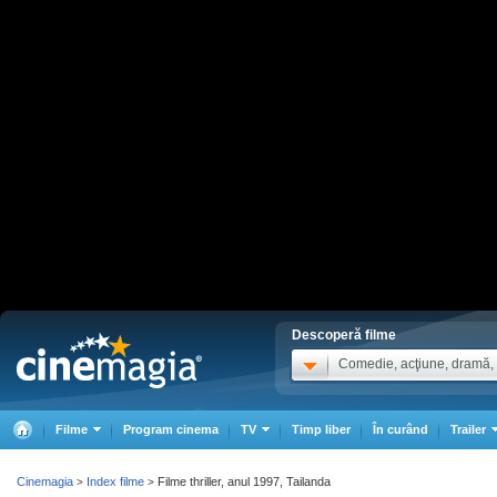
Descoperă filme
Comedie, acţiune, dramă, .
Filme
Program cinema
TV
Timp liber
În curând
Trailer
Cinemagia
Index filme
Filme thriller, anul 1997, Tailanda
>
>