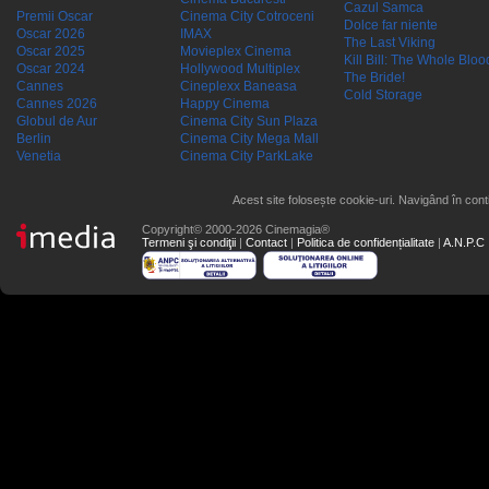
Cazul Samca
Premii Oscar
Cinema City Cotroceni
Dolce far niente
Oscar 2026
IMAX
The Last Viking
Oscar 2025
Movieplex Cinema
Kill Bill: The Whole Blood
Oscar 2024
Hollywood Multiplex
The Bride!
Cannes
Cineplexx Baneasa
Cold Storage
Cannes 2026
Happy Cinema
Globul de Aur
Cinema City Sun Plaza
Berlin
Cinema City Mega Mall
Venetia
Cinema City ParkLake
Acest site folosește cookie-uri. Navigând în conti
Copyright© 2000-2026 Cinemagia®
Termeni şi condiţii
|
Contact
|
Politica de confidențialitate
|
A.N.P.C