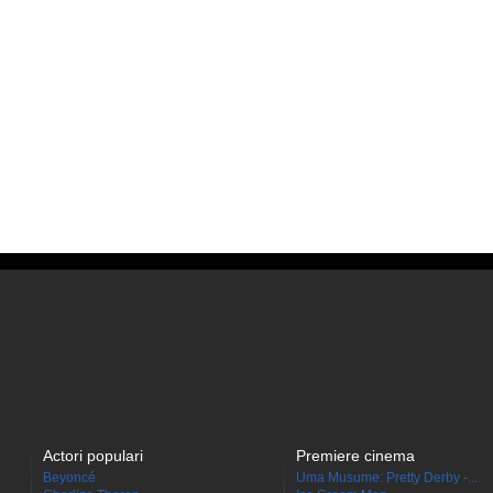
Actori populari
Premiere cinema
Beyoncé
Uma Musume: Pretty Derby -...