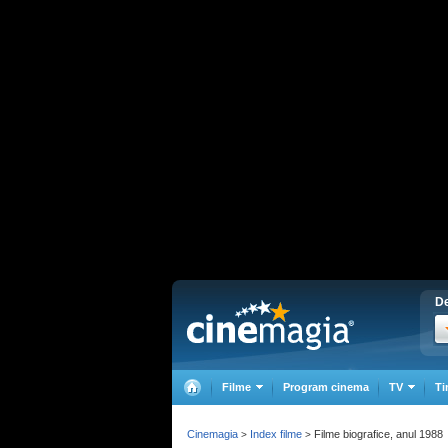
De
Filme
Program cinema
TV
Ti
Cinemagia
Index filme
Filme biografice, anul 1988
>
>