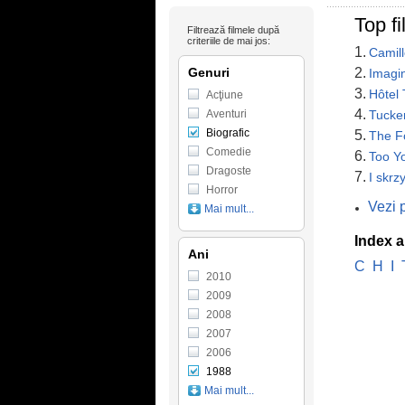
Top f
Filtrează filmele după
criteriile de mai jos:
1.
Camill
Genuri
2.
Imagi
3.
Hôtel
Acţiune
4.
Aventuri
Tucke
Biografic
5.
The F
Comedie
6.
Too Y
Dragoste
7.
I skrz
Horror
Vezi 
Mai mult...
Index a
Ani
C
H
I
2010
2009
2008
2007
2006
1988
Mai mult...