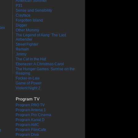
American Summer
P31
Sense and Sensibility
Clayface
Forgotten Island
Digger
Sex
Other Mommy
The Legend of Aang: The Last
Airbender
Street Fighter
Remain
Jimmy
The Cat in the Hat
Ebenezer: A Christmas Carol
The Hunger Games: Sunrise on the
Reaping
Focker-in-Law
Game of Power
Violent Night 2
Program TV
Program PRO TV
Program Antena 1
Program Pro Cinema
Program Kanal D
Program AMC
Program FilmCafe
f
Program Diva