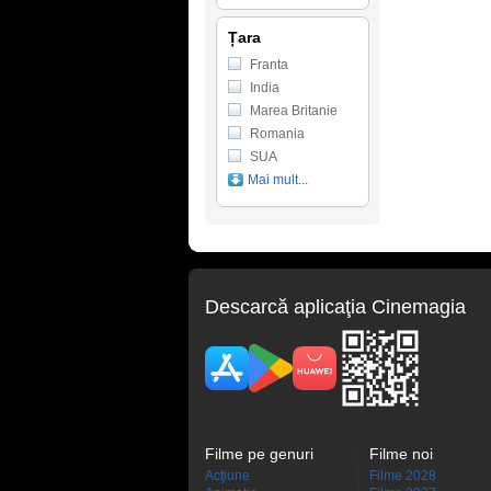
Țara
Franta
India
Marea Britanie
Romania
SUA
Mai mult...
Descarcă aplicaţia Cinemagia
Filme pe genuri
Filme noi
Acţiune
Filme 2028