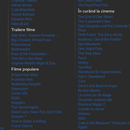
Charlize Theron
Ice Cream Man
Adrien Brody
The Pout-Pout Fish
Cate Blanchett
În curând la cinema
Nicole Kidman
The End of Oak Street
Osvaldo Ríos
The Carpenter's Son
Născuţi azi
Gail Daughtry and the Celebrity 
Trailere filme
Pass
PAW Patrol: The Dino Movie
Star Wars: Visions Presents -...
Insidious: Out of the Further
Big Chicken: A Fast Food...
Spa Weekend
Phenomena
One Night Only
Motherwitch
The Dog Stars
Rise of the Footsoldier:...
Fuori
The Girl in the River
Mutiny
Virginia Woolf's Night & Day
Sacrifice
Filme populare
Handbook for Superheroes
Project Hail Mary
Fall 2: Deadpoint
În pielea mea
Cars
Wuthering Heights
Don't Look Back in Anger
Obsession
By Any Means
Crime 101
Le crime du 3e étage
Kîzîm
Dosarele orașului alb
Hoppers
Practical Magic 2
The Secret Agent
Coyote vs. Acme
Good Luck, Have Fun, Don't Die
Iertarea
Scream 7
Värn
How to Make a Killing
Cats in the Museum: Treasures o
Cazul Samca
Egypt
eni