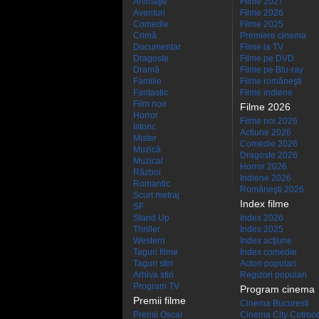
Animaţie
Filme 2027
Aventuri
Filme 2026
Comedie
Filme 2025
Crimă
Premiere cinema
Documentar
Filme la TV
Dragoste
Filme pe DVD
Dramă
Filme pe Blu-ray
Familie
Filme româneşti
Fantastic
Filme indiene
Film noir
Filme 2026
Horror
Filme noi 2026
Istoric
Actiune 2026
Mister
Comedie 2026
Muzică
Dragoste 2026
Muzical
Horror 2026
Război
Indiene 2026
Romantic
Româneşti 2026
Scurt metraj
Index filme
SF
Stand Up
Index 2026
Thriller
Index 2025
Western
Index acţiune
Taguri filme
Index comedie
Taguri stiri
Actori populari
Arhiva stiri
Regizori populari
Program TV
Program cinema
Premii filme
Cinema Bucuresti
Premii Oscar
Cinema City Cotroc