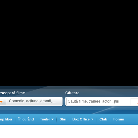
scoperă filme
Căutare
Comedie, acţiune, dramă, ...
mp liber
În curând
Trailer
Ştiri
Box Office
Club
Forum