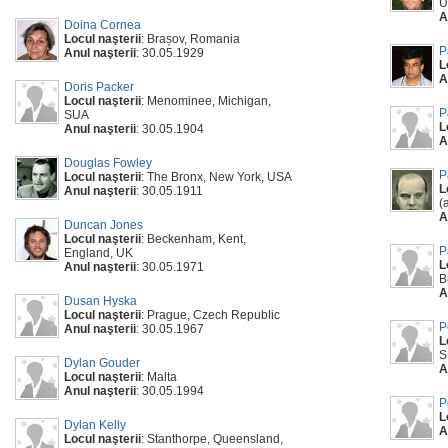
U
A
Doina Cornea
Locul naşterii
: Brașov, Romania
P
Anul naşterii
: 30.05.1929
L
A
Doris Packer
Locul naşterii
: Menominee, Michigan,
P
SUA
L
Anul naşterii
: 30.05.1904
A
Douglas Fowley
P
Locul naşterii
: The Bronx, New York, USA
L
Anul naşterii
: 30.05.1911
(
A
Duncan Jones
Locul naşterii
: Beckenham, Kent,
P
England, UK
L
Anul naşterii
: 30.05.1971
B
A
Dusan Hyska
Locul naşterii
: Prague, Czech Republic
P
Anul naşterii
: 30.05.1967
L
S
Dylan Gouder
A
Locul naşterii
: Malta
Anul naşterii
: 30.05.1994
P
L
Dylan Kelly
A
Locul naşterii
: Stanthorpe, Queensland,