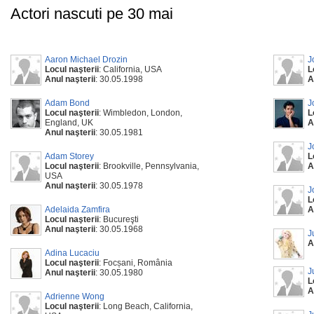
Actori nascuti pe 30 mai
Aaron Michael Drozin
J
Locul naşterii
: California, USA
L
Anul naşterii
: 30.05.1998
A
Adam Bond
J
Locul naşterii
: Wimbledon, London,
L
England, UK
A
Anul naşterii
: 30.05.1981
J
Adam Storey
L
Locul naşterii
: Brookville, Pennsylvania,
A
USA
Anul naşterii
: 30.05.1978
J
L
Adelaida Zamfira
A
Locul naşterii
: Bucureşti
Anul naşterii
: 30.05.1968
J
A
Adina Lucaciu
Locul naşterii
: Focșani, România
J
Anul naşterii
: 30.05.1980
L
A
Adrienne Wong
Locul naşterii
: Long Beach, California,