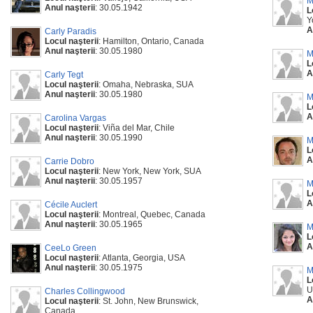
M
Anul naşterii
: 30.05.1942
L
Y
A
Carly Paradis
Locul naşterii
: Hamilton, Ontario, Canada
Anul naşterii
: 30.05.1980
M
L
A
Carly Tegt
Locul naşterii
: Omaha, Nebraska, SUA
Anul naşterii
: 30.05.1980
M
L
A
Carolina Vargas
Locul naşterii
: Viña del Mar, Chile
Anul naşterii
: 30.05.1990
M
L
A
Carrie Dobro
Locul naşterii
: New York, New York, SUA
Anul naşterii
: 30.05.1957
M
L
A
Cécile Auclert
Locul naşterii
: Montreal, Quebec, Canada
Anul naşterii
: 30.05.1965
M
L
A
CeeLo Green
Locul naşterii
: Atlanta, Georgia, USA
Anul naşterii
: 30.05.1975
M
L
U
Charles Collingwood
A
Locul naşterii
: St. John, New Brunswick,
Canada