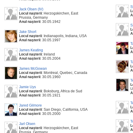
S
Jack Olsen (IV)
L
Locul naşterii
: Herzogskirchen, East
A
Prussia, Germany
Anul naşterii
: 30.05.1942
S
L
Jake Short
A
Locul naşterii
: Indianapolis, Indiana, USA
Anul naşterii
: 30.05.1997
T
L
James Keating
A
Locul naşterii
: Ireland
Anul naşterii
: 30.05.2004
T
L
James McGowan
A
Locul naşterii
: Montreal, Quebec, Canada
Anul naşterii
: 30.05.1960
T
L
Jamie Uys
U
Locul naşterii
: Boksburg, Africa de Sud
A
Anul naşterii
: 30.05.1921
T
Jared Gilmore
L
Locul naşterii
: San Diego, California, USA
A
Anul naşterii
: 30.05.2000
T
Jarl Olsen
L
Locul naşterii
: Herzogskirchen, East
A
Prussia, Germany