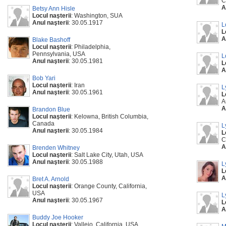
C
A
Betsy Ann Hisle
Locul naşterii
: Washington, SUA
Anul naşterii
: 30.05.1917
L
L
A
Blake Bashoff
Locul naşterii
: Philadelphia,
Pennsylvania, USA
L
Anul naşterii
: 30.05.1981
L
A
Bob Yari
Locul naşterii
: Iran
L
Anul naşterii
: 30.05.1961
L
A
A
Brandon Blue
Locul naşterii
: Kelowna, British Columbia,
Canada
L
Anul naşterii
: 30.05.1984
L
C
A
Brenden Whitney
Locul naşterii
: Salt Lake City, Utah, USA
Anul naşterii
: 30.05.1988
L
L
A
Bret A. Arnold
Locul naşterii
: Orange County, California,
USA
L
Anul naşterii
: 30.05.1967
L
A
Buddy Joe Hooker
Locul naşterii
: Vallejo, California, USA