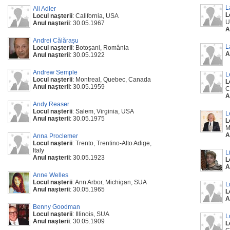
L
Ali Adler
L
Locul naşterii
: California, USA
U
Anul naşterii
: 30.05.1967
A
Andrei Călărașu
L
Locul naşterii
: Botoșani, România
A
Anul naşterii
: 30.05.1922
Andrew Semple
L
Locul naşterii
: Montreal, Quebec, Canada
L
Anul naşterii
: 30.05.1959
C
A
Andy Reaser
Locul naşterii
: Salem, Virginia, USA
L
Anul naşterii
: 30.05.1975
L
M
A
Anna Proclemer
Locul naşterii
: Trento, Trentino-Alto Adige,
Italy
L
Anul naşterii
: 30.05.1923
L
A
Anne Welles
Locul naşterii
: Ann Arbor, Michigan, SUA
L
Anul naşterii
: 30.05.1965
L
A
Benny Goodman
Locul naşterii
: Illinois, SUA
L
Anul naşterii
: 30.05.1909
L