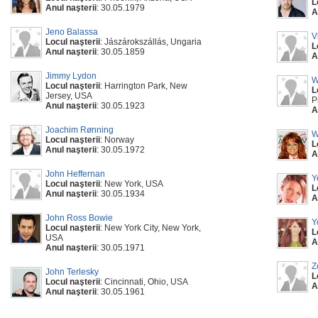
L
Anul naşterii
: 30.05.1979
A
Jeno Balassa
V
Locul naşterii
: Jászárokszállás, Ungaria
L
Anul naşterii
: 30.05.1859
A
Jimmy Lydon
W
Locul naşterii
: Harrington Park, New
L
Jersey, USA
P
Anul naşterii
: 30.05.1923
A
Joachim Rønning
W
Locul naşterii
: Norway
L
Anul naşterii
: 30.05.1972
A
John Heffernan
Y
Locul naşterii
: New York, USA
L
Anul naşterii
: 30.05.1934
A
John Ross Bowie
Y
Locul naşterii
: New York City, New York,
L
USA
A
Anul naşterii
: 30.05.1971
Z
John Terlesky
L
Locul naşterii
: Cincinnati, Ohio, USA
A
Anul naşterii
: 30.05.1961