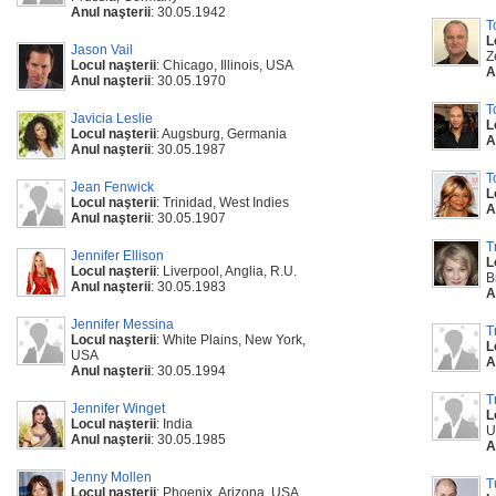
Anul naşterii
: 30.05.1942
T
L
Jason Vail
Z
Locul naşterii
: Chicago, Illinois, USA
A
Anul naşterii
: 30.05.1970
T
Javicia Leslie
L
Locul naşterii
: Augsburg, Germania
A
Anul naşterii
: 30.05.1987
T
Jean Fenwick
L
Locul naşterii
: Trinidad, West Indies
A
Anul naşterii
: 30.05.1907
T
Jennifer Ellison
L
Locul naşterii
: Liverpool, Anglia, R.U.
B
Anul naşterii
: 30.05.1983
A
Jennifer Messina
T
Locul naşterii
: White Plains, New York,
L
USA
A
Anul naşterii
: 30.05.1994
T
Jennifer Winget
L
Locul naşterii
: India
U
Anul naşterii
: 30.05.1985
A
Jenny Mollen
T
Locul naşterii
: Phoenix, Arizona, USA