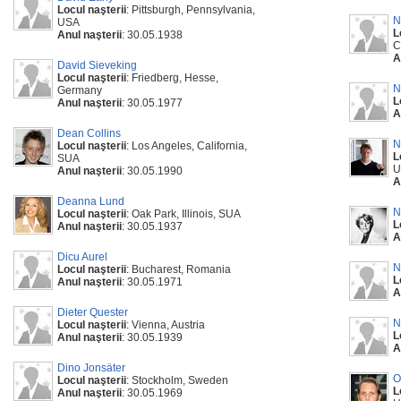
Locul naşterii
: Pittsburgh, Pennsylvania,
N
USA
L
Anul naşterii
: 30.05.1938
C
A
David Sieveking
Locul naşterii
: Friedberg, Hesse,
N
Germany
L
Anul naşterii
: 30.05.1977
A
Dean Collins
N
Locul naşterii
: Los Angeles, California,
L
SUA
U
Anul naşterii
: 30.05.1990
A
Deanna Lund
N
Locul naşterii
: Oak Park, Illinois, SUA
L
Anul naşterii
: 30.05.1937
A
Dicu Aurel
N
Locul naşterii
: Bucharest, Romania
L
Anul naşterii
: 30.05.1971
A
Dieter Quester
N
Locul naşterii
: Vienna, Austria
L
Anul naşterii
: 30.05.1939
A
Dino Jonsäter
O
Locul naşterii
: Stockholm, Sweden
L
Anul naşterii
: 30.05.1969