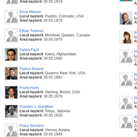
Anul naşterii
: 30.05.1919
A
Erica Milsom
R
Locul naşterii
: Pueblo, Colorado, USA
L
Anul naşterii
: 30.05.1970
A
Ethan Tobman
R
Locul naşterii
: Montreal, Quebec, Canada
L
Anul naşterii
: 30.05.1979
A
Fahim Fazli
R
Locul naşterii
: Kabul, Afghanistan
L
Anul naşterii
: 30.05.1966
C
A
Franco Bulaon
Locul naşterii
: Queens, New York, USA
R
Anul naşterii
: 30.05.1981
L
U
Frank Harts
A
Locul naşterii
: Sterling, Illinois, USA
Anul naşterii
: 30.05.1979
R
L
Franklin J. Schaffner
A
Locul naşterii
: Tokyo, Japonia
Anul naşterii
: 30.05.1920
R
L
Franz Novotny
Z
Locul naşterii
: Vienna, Austria
A
Anul naşterii
: 30.05.1949