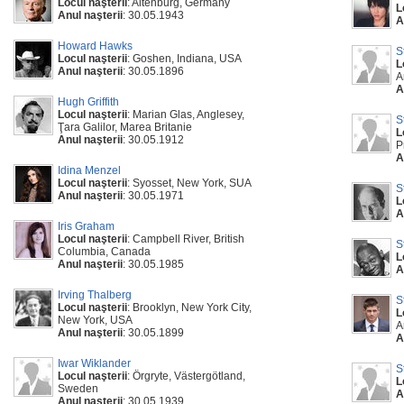
Locul naşterii
: Altenburg, Germany
L
Anul naşterii
: 30.05.1943
A
Howard Hawks
S
Locul naşterii
: Goshen, Indiana, USA
L
Anul naşterii
: 30.05.1896
A
A
Hugh Griffith
Locul naşterii
: Marian Glas, Anglesey,
S
Ţara Galilor, Marea Britanie
L
Anul naşterii
: 30.05.1912
P
A
Idina Menzel
Locul naşterii
: Syosset, New York, SUA
S
Anul naşterii
: 30.05.1971
L
A
Iris Graham
Locul naşterii
: Campbell River, British
S
Columbia, Canada
L
Anul naşterii
: 30.05.1985
A
Irving Thalberg
S
Locul naşterii
: Brooklyn, New York City,
L
New York, USA
A
Anul naşterii
: 30.05.1899
A
Iwar Wiklander
S
Locul naşterii
: Örgryte, Västergötland,
L
Sweden
A
Anul naşterii
: 30.05.1939