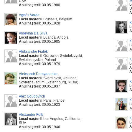
J
USA
L
Anul naşterii
: 30.05.1980
U
A
Agnès Varda
Locul naşterii
: Brussels, Belgium
K
Anul naşterii
: 30.05.1928
L
A
Aldevina Da Silva
Locul naşterii
: Luanda, Angola
K
Anul naşterii
: 30.05.1985
L
A
Aleksander Fialek
Locul naşterii
: Ostrowiec Swietokrzyski,
K
Swietokrzyskie, Poland
L
Anul naşterii
: 30.05.1979
A
A
Aleksandr Demyanenko
Locul naşterii
: Sverdlovsk, Uniunea
K
Sovietică (acum Ekaterinburg, Rusia)
L
Anul naşterii
: 30.05.1937
A
Alex Goudovitch
K
Locul naşterii
: Paris, France
L
Anul naşterii
: 30.05.1923
A
Alexander Folk
K
Locul naşterii
: Los Angeles, California,
L
SUA
A
Anul naşterii
: 30.05.1946