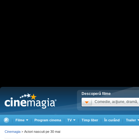
Descoperă filme
Comedie, acţiune, dramă, .
Filme
Program cinema
TV
Timp liber
În curând
Trailer
Cinemagia
Actori nascuti pe 30 mai
>