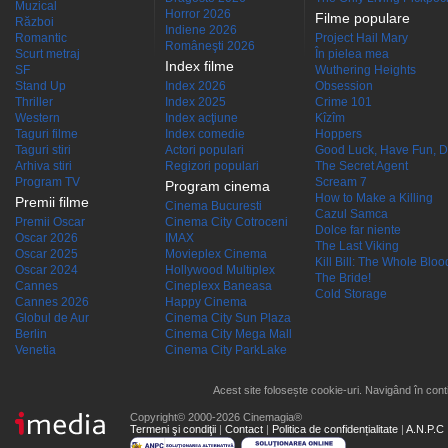
Muzical
Horror 2026
Filme populare
Război
Indiene 2026
Romantic
Project Hail Mary
Româneşti 2026
Scurt metraj
În pielea mea
Index filme
SF
Wuthering Heights
Stand Up
Index 2026
Obsession
Thriller
Index 2025
Crime 101
Western
Index acţiune
Kîzîm
Taguri filme
Index comedie
Hoppers
Taguri stiri
Actori populari
Good Luck, Have Fun, D
Arhiva stiri
Regizori populari
The Secret Agent
Program TV
Scream 7
Program cinema
How to Make a Killing
Premii filme
Cinema Bucuresti
Cazul Samca
Premii Oscar
Cinema City Cotroceni
Dolce far niente
Oscar 2026
IMAX
The Last Viking
Oscar 2025
Movieplex Cinema
Kill Bill: The Whole Blood
Oscar 2024
Hollywood Multiplex
The Bride!
Cannes
Cineplexx Baneasa
Cold Storage
Cannes 2026
Happy Cinema
Globul de Aur
Cinema City Sun Plaza
Berlin
Cinema City Mega Mall
Venetia
Cinema City ParkLake
Acest site folosește cookie-uri. Navigând în conti
Copyright© 2000-2026 Cinemagia®
Termeni şi condiţii
|
Contact
|
Politica de confidențialitate
|
A.N.P.C