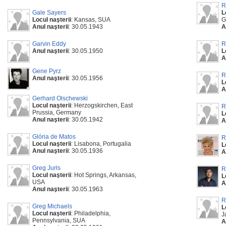
R
Gale Sayers
L
Locul naşterii
: Kansas, SUA
G
Anul naşterii
: 30.05.1943
A
Garvin Eddy
R
Anul naşterii
: 30.05.1950
L
A
Gene Pyrz
R
Anul naşterii
: 30.05.1956
L
A
Gerhard Olschewski
Locul naşterii
: Herzogskirchen, East
R
Prussia, Germany
L
Anul naşterii
: 30.05.1942
A
Glória de Matos
R
Locul naşterii
: Lisabona, Portugalia
L
Anul naşterii
: 30.05.1936
A
Greg Jurls
R
Locul naşterii
: Hot Springs, Arkansas,
L
USA
A
Anul naşterii
: 30.05.1963
R
Greg Michaels
L
Locul naşterii
: Philadelphia,
J
Pennsylvania, SUA
A