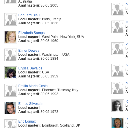
Australia
P
Anul naşterii
: 30.05.2005
L
A
Edouard Blau
Locul naşterii
: Blois, Franţa
P
Anul naşterii
: 30.05.1836
L
B
Elizabeth Sampson
A
Locul naşterii
: West Point, New York, SUA
Anul naşterii
: 30.05.1960
P
L
Elmer Dewey
S
Locul naşterii
: Washington, USA
A
Anul naşterii
: 30.05.1884
P
Elyssa Davalos
L
Locul naşterii
: USA
A
Anul naşterii
: 30.05.1959
P
Emilio Maria Costa
L
Locul naşterii
: Florence, Tuscany, Italy
A
Anul naşterii
: 30.05.1993
R
Enrico Silvestrin
L
Locul naşterii
:
A
Anul naşterii
: 30.05.1972
R
Eric Lomax
L
Locul naşterii
: Edinburgh, Scotland, UK
S