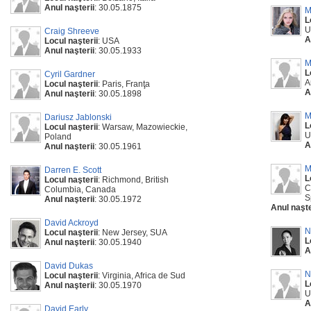
Anul naşterii
: 30.05.1875
M
L
U
Craig Shreeve
A
Locul naşterii
: USA
Anul naşterii
: 30.05.1933
M
L
Cyril Gardner
A
Locul naşterii
: Paris, Franţa
A
Anul naşterii
: 30.05.1898
M
Dariusz Jablonski
L
Locul naşterii
: Warsaw, Mazowieckie,
U
Poland
A
Anul naşterii
: 30.05.1961
M
Darren E. Scott
L
Locul naşterii
: Richmond, British
C
Columbia, Canada
S
Anul naşterii
: 30.05.1972
Anul naşte
David Ackroyd
N
Locul naşterii
: New Jersey, SUA
L
Anul naşterii
: 30.05.1940
A
David Dukas
N
Locul naşterii
: Virginia, Africa de Sud
L
Anul naşterii
: 30.05.1970
U
A
David Early