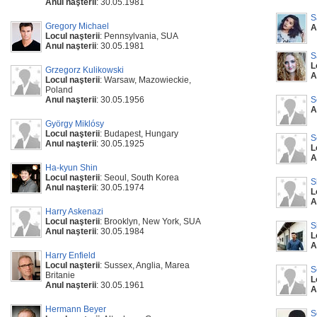
Anul naşterii
: 30.05.1981
S
Gregory Michael
A
Locul naşterii
: Pennsylvania, SUA
Anul naşterii
: 30.05.1981
S
L
Grzegorz Kulikowski
A
Locul naşterii
: Warsaw, Mazowieckie,
Poland
Anul naşterii
: 30.05.1956
S
A
György Miklósy
Locul naşterii
: Budapest, Hungary
S
Anul naşterii
: 30.05.1925
L
A
Ha-kyun Shin
Locul naşterii
: Seoul, South Korea
S
Anul naşterii
: 30.05.1974
L
A
Harry Askenazi
Locul naşterii
: Brooklyn, New York, SUA
S
Anul naşterii
: 30.05.1984
L
A
Harry Enfield
Locul naşterii
: Sussex, Anglia, Marea
S
Britanie
L
Anul naşterii
: 30.05.1961
A
Hermann Beyer
S