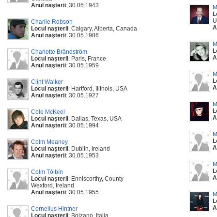
Anul naşterii
: 30.05.1943
M
L
U
Charlie Robson
A
Locul naşterii
: Calgary, Alberta, Canada
Anul naşterii
: 30.05.1986
M
L
Charlotte Brändström
A
Locul naşterii
: Paris, France
Anul naşterii
: 30.05.1959
M
L
Clint Walker
A
Locul naşterii
: Hartford, Illinois, USA
Anul naşterii
: 30.05.1927
M
L
Cole McKeel
A
Locul naşterii
: Dallas, Texas, USA
Anul naşterii
: 30.05.1994
M
L
Colm Meaney
A
Locul naşterii
: Dublin, Ireland
Anul naşterii
: 30.05.1953
M
L
Colm Tóibín
A
Locul naşterii
: Enniscorthy, County
Wexford, Ireland
Anul naşterii
: 30.05.1955
M
L
A
Cornelius Hintner
Locul naşterii
: Bolzano, Italia