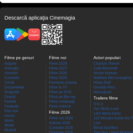
Descarcă aplicaţia Cinemagia
Filme pe genuri
Filme noi
Actori populari
Acţiune
Filme 2028
Charlize Theron
Animaţie
Filme 2027
Cate Blanchett
Aventuri
Filme 2026
Nicole Kidman
Comedie
Filme 2025
Matthew McConaughey
Crimă
Premiere cinema
Hilary Duff
Documentar
Filme la TV
Osvaldo Ríos
Dragoste
Filme pe DVD
Născuţi azi
Dramă
Filme pe Blu-ray
Trailere filme
Familie
Filme româneşti
S to X
Fantastic
Filme indiene
Our Sticky Love
Film noir
Filme 2026
Let's Marry Harry
Horror
Filme noi 2026
102 Minutes Inside the 
Istoric
Actiune 2026
Lion
Mister
Comedie 2026
Blood Sacrifice
Muzică
Dragoste 2026
The Only Living Pickpocke