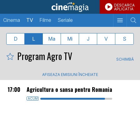
DESCARCA
APLICATIA
Cinema
TV
Filme
Seriale
D
L
Ma
Mi
J
V
S
Program Agro TV
SCHIMBĂ
AFISEAZA EMISIUNI ÎNCHEIATE
17:00
Agricultura o sansa pentru Romania
ACUM